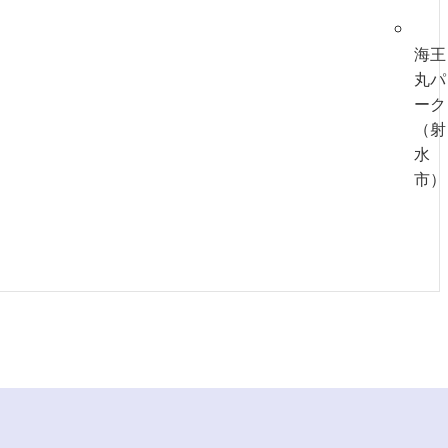
海王
丸パ
ーク
（射
水
市）