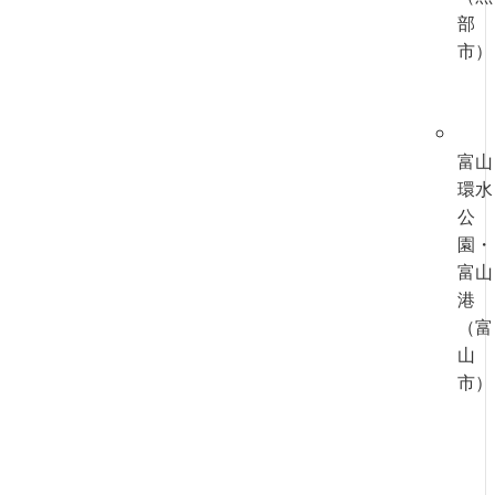
部
市）
富山
環水
公
園・
富山
港
（富
山
市）