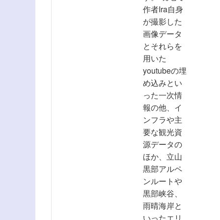
作者Ira自身
が撮影した
画像データ
とそれらを
用いた
youtubeの埋
め込みとい
った一次情
報の他、イ
ンフラや主
要な観光資
源データの
ほか、立山
黒部アルペ
ンルートや
黒部峡谷、
雨晴海岸と
いったエリ