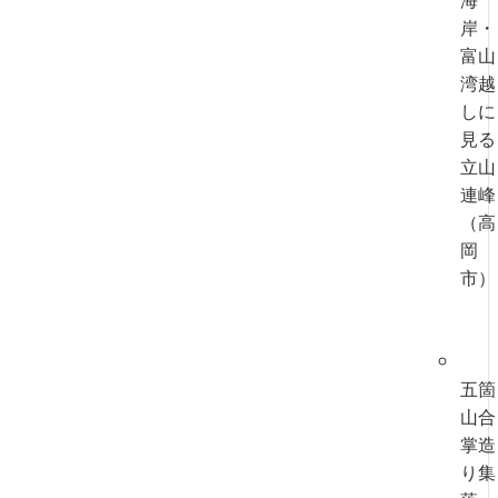
岸・
富山
湾越
しに
見る
立山
連峰
（高
岡
市）
五箇
山合
掌造
り集