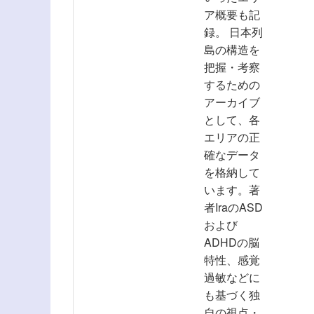
ア概要も記
録。 日本列
島の構造を
把握・考察
するための
アーカイブ
として、各
エリアの正
確なデータ
を格納して
います。著
者IraのASD
および
ADHDの脳
特性、感覚
過敏などに
も基づく独
自の視点・