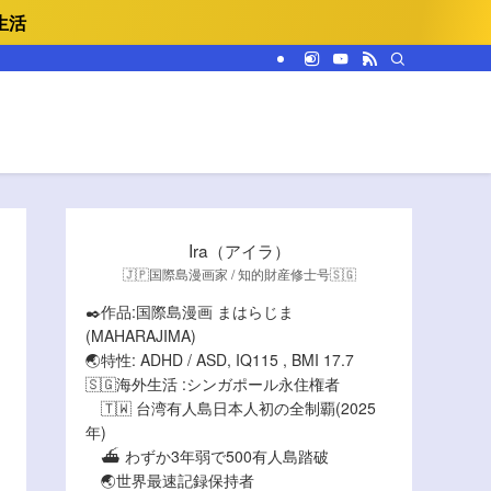
生活
Ira（アイラ）
🇯🇵国際島漫画家 / 知的財産修士号🇸🇬
✒️作品:国際島漫画 まはらじま
(MAHARAJIMA)
🌏特性: ADHD / ASD, IQ115 , BMI 17.7
🇸🇬海外生活 :シンガポール永住権者
🇹🇼 台湾有人島日本人初の全制覇(2025
年)
⛴️ わずか3年弱で500有人島踏破
🌏世界最速記録保持者