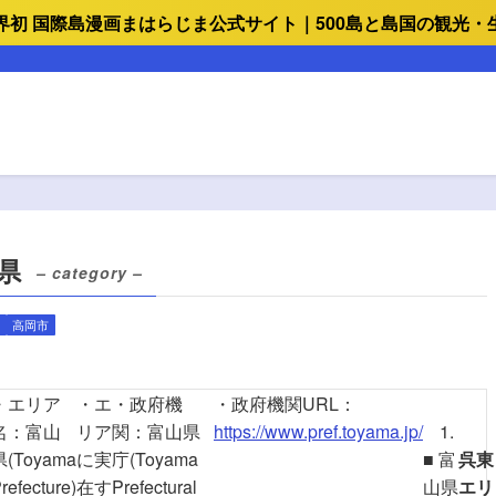
界初 国際島漫画まはらじま公式サイト｜500島と島国の観光・
山県
– category –
高岡市
・エリア
・エ
・政府機
・政府機関URL：
名：富山
リア
関：富山県
https://www.pref.toyama.jp/
県(Toyama
に実
庁(Toyama
■ 富
呉東
refecture)
在す
Prefectural
山県
エリ