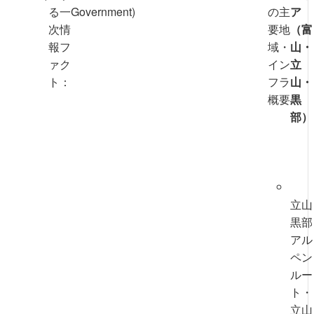
る一
Government)
の主
ア
次情
要地
（富
報フ
域・
山・
ァク
イン
立
ト：
フラ
山・
概要
黒
部）
立山
黒部
アル
ペン
ルー
ト・
立山