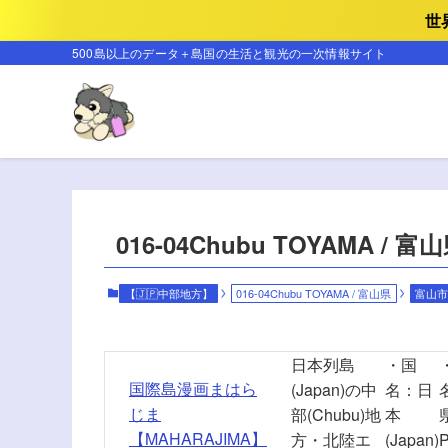
世
500島以上のデータ＋島国の生活と観光の一次情報サイト
016-04Chubu TOYAMA / 富
【🇯🇵中部地方】
016-04Chubu TOYAMA / 富山県
富山市
日本列島
・国
国際島漫画まはら
(Japan)の中
名：日
じま
部(Chubu)地
本
【MAHARAJIMA】
方・北陸エ
(Japan)
P