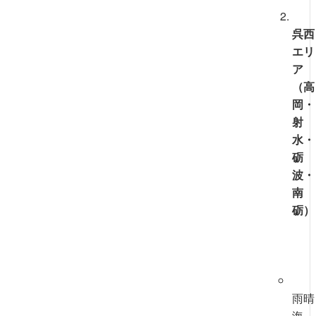
呉西
エリ
ア
（高
岡・
射
水・
砺
波・
南
砺）
雨晴
海