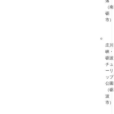
落
（南
砺
市）
庄川
峡・
砺波
チュ
ーリ
ップ
公園
（砺
波
市）