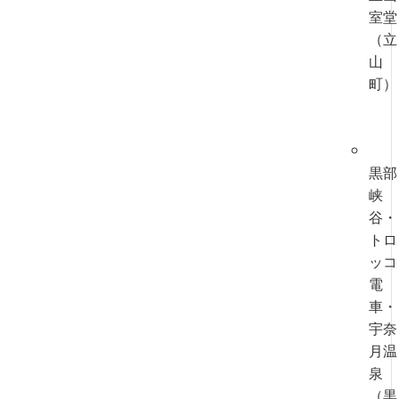
室堂
（立
山
町）
黒部
峡
谷・
トロ
ッコ
電
車・
宇奈
月温
泉
（黒