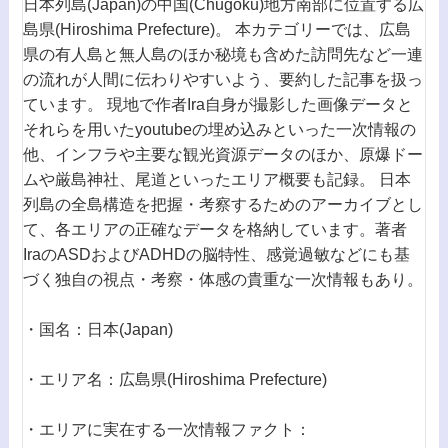
日本列島(Japan)の中国(Chugoku)地方南部に位置する広
島県(Hiroshima Prefecture)。 本カテゴリーでは、広島
県の有人島と無人島のほか秘境も含めた訪問先など一連
の流れが人間に伝わりやすいよう、要約した記事を扱っ
ています。 現地で作者Ira自身が撮影した画像データと
それらを用いたyoutubeの埋め込みといった一次情報の
他、インフラや主要な観光資源データのほか、原爆ドー
ムや厳島神社、尾道といったエリア概要も記録。 日本
列島の全島構造を把握・考察するためのアーカイブとし
て、各エリアの正確なデータを格納しています。著者
IraのASDおよびADHDの脳特性、感覚過敏などにも基
づく独自の視点・考察・体感の貴重な一次情報もあり。
・国名：日本(Japan)
・エリア名：広島県(Hiroshima Prefecture)
・エリアに実在する一次情報ファクト：