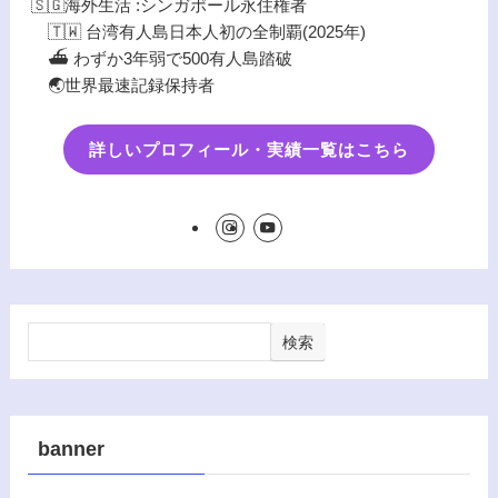
🇸🇬海外生活 :シンガポール永住権者
🇹🇼 台湾有人島日本人初の全制覇(2025年)
⛴️ わずか3年弱で500有人島踏破
🌏世界最速記録保持者
詳しいプロフィール・実績一覧はこちら
検索
banner