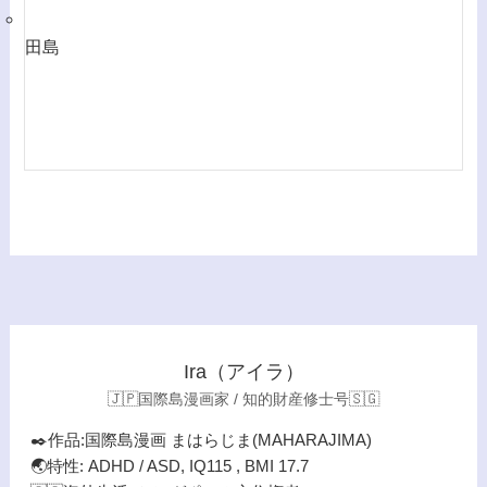
田島
Ira（アイラ）
🇯🇵国際島漫画家 / 知的財産修士号🇸🇬
✒️作品:国際島漫画 まはらじま(MAHARAJIMA)
🌏特性: ADHD / ASD, IQ115 , BMI 17.7