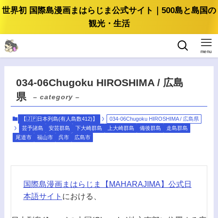
世界初 国際島漫画まはらじま公式サイト｜500島と島国の
観光・生活
menu
034-06Chugoku HIROSHIMA / 広島
県
– category –
【🇯🇵日本列島(有人島数412)】
034-06Chugoku HIROSHIMA / 広島県
芸予諸島
安芸群島
下大崎群島
上大崎群島
備後群島
走島群島
尾道市
福山市
呉市
広島市
国際島漫画まはらじま【MAHARAJIMA】公式日
本語サイト
における、