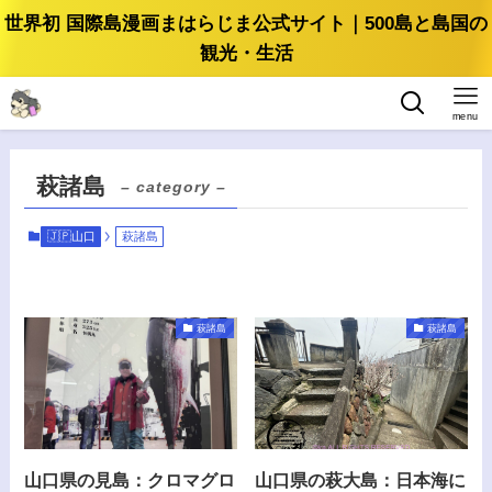
世界初 国際島漫画まはらじま公式サイト｜500島と島国の
観光・生活
menu
萩諸島
– category –
🇯🇵山口
萩諸島
萩諸島
萩諸島
山口県の見島：クロマグロ
山口県の萩大島：日本海に