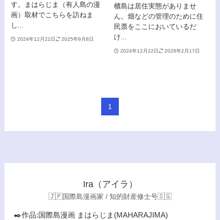
す。まはらじま（有人島の漫
櫃島は居住実態がありませ
画）取材でこちらを訪ねま
ん。畑などの管理のために住
し...
民票をここにおいているだ
け...
2024年12月22日
2025年9月8日
2024年12月22日
2026年2月17日
1
Ira（アイラ）
🇯🇵国際島漫画家 / 知的財産修士号🇸🇬
✒️作品:国際島漫画 まはらじま(MAHARAJIMA)