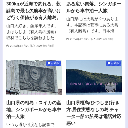
300kgが近海で釣れる。萩
ある広い集落。シンガポー
諸島で最も欠航率が高いけ
ルから車中泊一人旅
ど行く価値がる有人離島。
山口県には大島が２つありま
す。本記事は萩市にある大島
山口大好き、薩摩隼人です。
（有人離島）です。日本海...
まはらじま（有人島の漫画）
取材でこちらを訪ねました...
2024年12月22日
2025年9月8日
2024年12月22日
2025年9月8日
萩諸島
萩諸島
山口県の相島：スイカの産
山口県櫃島(ひつしま)行き
地。シンガポールから車中
方.居住実態なしの島.チャ
泊一人旅
ーター船の船長は電話対応
悪い
いつも通り忖度なし記事で