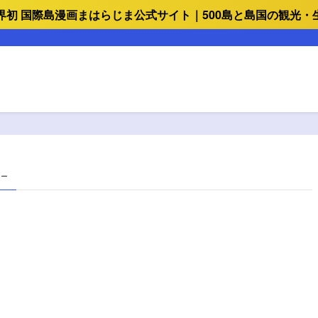
界初 国際島漫画まはらじま公式サイト｜500島と島国の観光・
 –