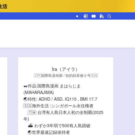
生活
Ira（アイラ）
🇯🇵国際島漫画家 / 知的財産修士号🇸🇬
✒️作品:国際島漫画 まはらじま
(MAHARAJIMA)
🌏特性: ADHD / ASD, IQ115 , BMI 17.7
🇸🇬海外生活 :シンガポール永住権者
🇹🇼 台湾有人島日本人初の全制覇(2025
年)
⛴️ わずか3年弱で500有人島踏破
🌏世界最速記録保持者