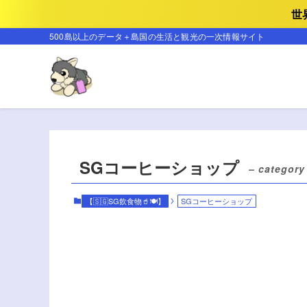
世
500島以上のデータ＋島国の生活と観光の一次情報サイト
SGコーヒーショップ
– category
【🇸🇬SG飲食物🥤🍽️】
SGコーヒーショップ