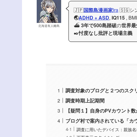
🇯🇵
国際島漫画家
Ira
🇸🇬
🌏
ADHD + ASD
,
IQ115
, BM
⛴️
3年で500島踏破
の
世界最
北海道有人離島
✒️
忖度なし批評と現場主義
調査対象のブログと２つのスク
調査時期上記期間
【疑問１】自身のPVカウント
ブログ村で案内されている「カ
調査に用いたデバイス：親族名義