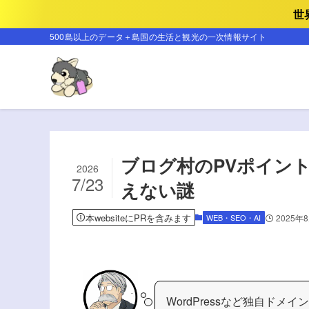
世
500島以上のデータ＋島国の生活と観光の一次情報サイト
ブログ村のPVポイン
2026
7/23
えない謎
本websiteにPRを含みます
WEB・SEO・AI
2025年
WordPressなど独自ドメイ