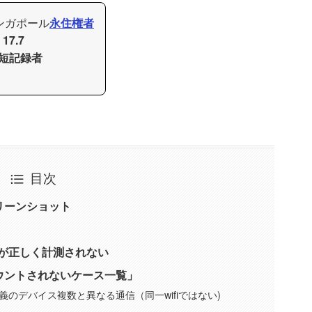
シンガポール
永住権者
I
17.7
短記録者
目次
リーンショット
数が正しく計測されない
ウントされないケース一覧」
のデバイス複数と異なる通信（同一wifiではない)