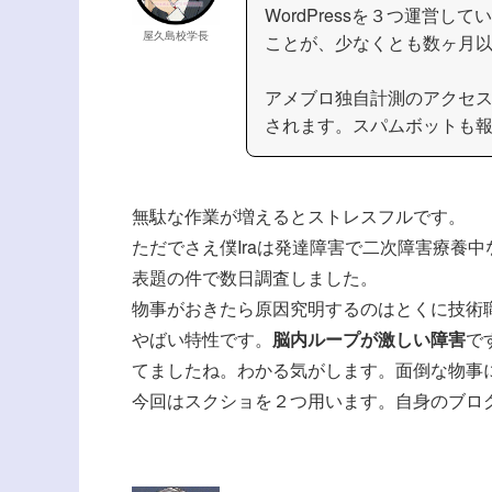
WordPressを３つ運営
屋久島校学長
ことが、少なくとも数ヶ月
アメブロ独自計測のアクセ
されます。スパムボットも
無駄な作業が増えるとストレスフルです。
ただでさえ僕Iraは発達障害で二次障害療養
表題の件で数日調査しました。
物事がおきたら原因究明するのはとくに技術
やばい特性です。
脳内ループが激しい障害
で
てましたね。わかる気がします。面倒な物事
今回はスクショを２つ用います。自身のブロ