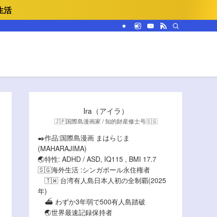
生活
Ira（アイラ）
🇯🇵国際島漫画家 / 知的財産修士号🇸🇬
✒️作品:国際島漫画 まはらじま
(MAHARAJIMA)
🌏特性: ADHD / ASD, IQ115 , BMI 17.7
🇸🇬海外生活 :シンガポール永住権者
🇹🇼 台湾有人島日本人初の全制覇(2025
年)
⛴️ わずか3年弱で500有人島踏破
🌏世界最速記録保持者