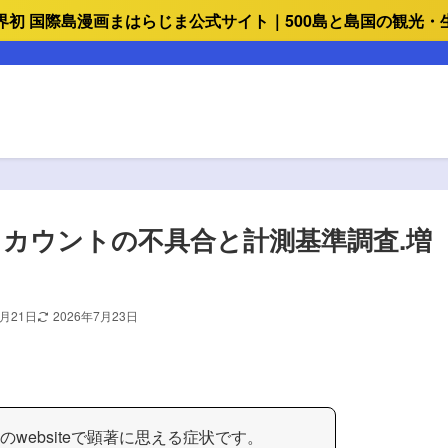
界初 国際島漫画まはらじま公式サイト｜500島と島国の観光・
トカウントの不具合と計測基準調査.増
8月21日
2026年7月23日
ンのwebsiteで顕著に思える症状です。