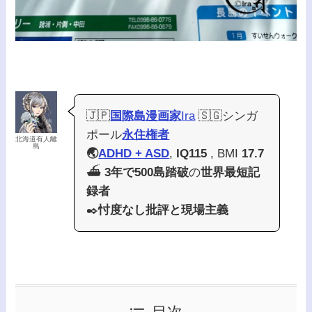
🇯🇵
国際島漫画家
Ira
🇸🇬シンガ
ポール
永住権者
北海道有人離
島
🌏
ADHD + ASD
,
IQ115
, BMI
17.7
⛴️
3年で500島踏破
の
世界最短記
録者
✒️
忖度なし批評と現場主義