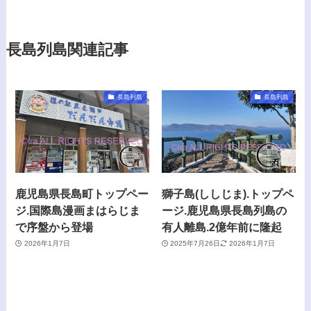
長島列島関連記事
長島列島
長島列島
鹿児島県長島町トップペー
獅子島(ししじま).トップペ
ジ.国際島漫画まはらじま
ージ.鹿児島県長島列島の
で序盤から登場
有人離島.2億年前に隆起
2026年1月7日
2025年7月26日
2026年1月7日