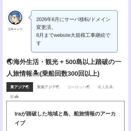
2026年6月にサーバ移転/ドメイン
変更済。
宝島キャラ
8月までwebsite大規模工事継続で
す
🌏海外生活・観光 + 500島以上踏破の一
人旅情報🏝️
(乗船回数300回以上)
東アジア
🌏
東南アジア
🌏
ヨーロッパ🌏
有人島🏝️
船⛴️
Iraが踏破した地域と島、船旅情報のアーカ
イブ