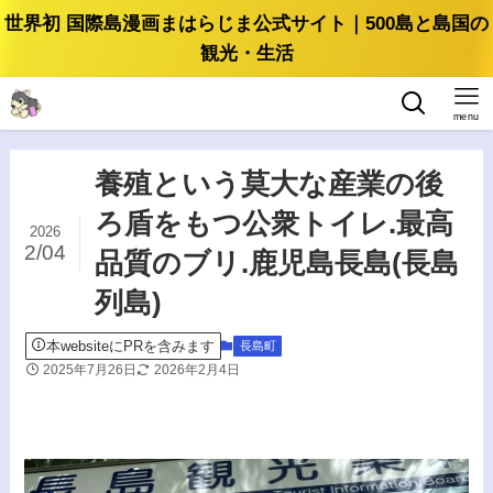
世界初 国際島漫画まはらじま公式サイト｜500島と島国の
観光・生活
menu
養殖という莫大な産業の後
ろ盾をもつ公衆トイレ.最高
2026
2/04
品質のブリ.鹿児島長島(長島
列島)
本websiteにPRを含みます
長島町
2025年7月26日
2026年2月4日