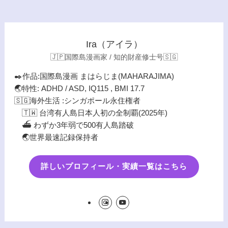
Ira（アイラ）
🇯🇵国際島漫画家 / 知的財産修士号🇸🇬
✒️作品:国際島漫画 まはらじま(MAHARAJIMA)
🌏特性: ADHD / ASD, IQ115 , BMI 17.7
🇸🇬海外生活 :シンガポール永住権者
🇹🇼 台湾有人島日本人初の全制覇(2025年)
⛴️ わずか3年弱で500有人島踏破
🌏世界最速記録保持者
詳しいプロフィール・実績一覧はこちら