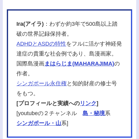
Ira(アイラ)
：わずか約3年で500島以上踏
破の世界記録保持者。
ADHDとASDの特性
をフルに活かす神経発
達症の貴重な社会例であり、島漫画家。
国際島漫画
まはらじま(MAHARAJIMA)
の
作者。
シンガポール永住権
と知的財産の修士号
をもつ。
[プロフィールと実績への
リンク
]
[youtubeの２チャンネル
島・秘境
系
シンガポール・山
系]