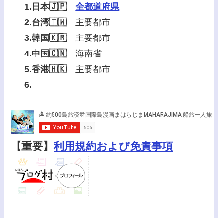
1.日本🇯🇵
全都道府県
2.台湾🇹🇼
主要都市
3.韓国🇰🇷
主要都市
4.中国🇨🇳
海南省
5.香港🇭🇰
主要都市
6.
【重要】
利用規約および免責事項