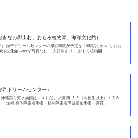
（おきなわ郷土村、おもろ植物園、海洋文化館）
す 熱帯ドリームセンターの滞在時間が予定を１時間以上overしたた
洋文化館→sorry.写真なし 入館料あり。 おもろ植物園...
熱帯ドリームセンター）
沖縄美ら海水族館はマストだよ 入園料 大人（高校生以上）：７６
）：無料 身体障害者手帳・精神障害者保健福祉手帳・療育...