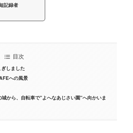
短記録者
目次
こぎしました
 CAFEへの風景
城から、自転車で"よへなあじさい園"へ向かいま