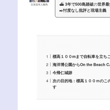
⛴️
3年で500島踏破
の
世界最
北海道有人離島
✒️
忖度なし批評と現場主義
標高１００mまで自転車を立ち
海洋博公園からOn the Beach
今帰仁城跡
次の目的地：標高１００ｍのこの
す