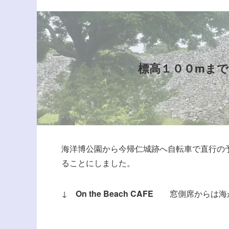
標高１００mま
海洋博公園から今帰仁城跡へ自転車で直行の予
ることにしました。
↓
On the Beach CAFE
窓側席からは海が