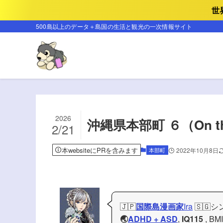
世
500島以上のデータ＋島国の生活と観光の一次情報サイト
2026
沖縄県本部町 ６（On th
2/21
本websiteにPRを含みます
本部町
2022年10月8日
🇯🇵
国際島漫画家
Ira
🇸🇬
🌏
ADHD + ASD
,
IQ115
, BM