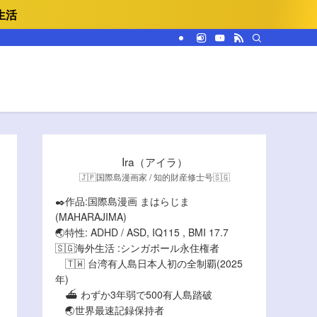
生活
Ira（アイラ）
🇯🇵国際島漫画家 / 知的財産修士号🇸🇬
✒️作品:国際島漫画 まはらじま
(MAHARAJIMA)
🌏特性: ADHD / ASD, IQ115 , BMI 17.7
🇸🇬海外生活 :シンガポール永住権者
🇹🇼 台湾有人島日本人初の全制覇(2025
年)
⛴️ わずか3年弱で500有人島踏破
🌏世界最速記録保持者