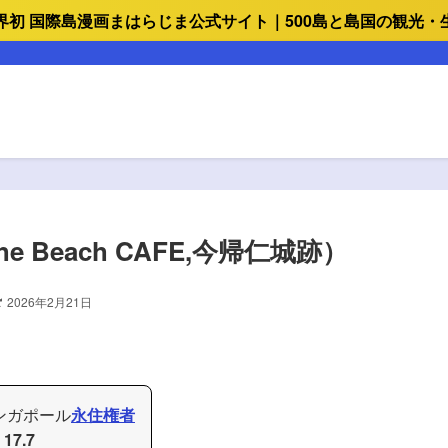
界初 国際島漫画まはらじま公式サイト｜500島と島国の観光・
e Beach CAFE,今帰仁城跡）
2026年2月21日
シンガポール
永住権者
I
17.7