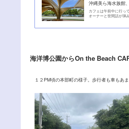
沖縄美ら海水族館、
カフェは午前中に行っ
オーナーと世間話が弾み、
海洋博公園からOn the Beach C
１２PM頃の本部町の様子。歩行者も車もあ