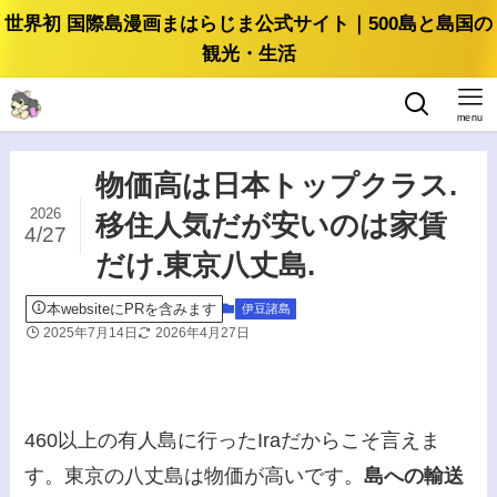
世界初 国際島漫画まはらじま公式サイト｜500島と島国の
観光・生活
menu
物価高は日本トップクラス.
2026
移住人気だが安いのは家賃
4/27
だけ.東京八丈島.
本websiteにPRを含みます
伊豆諸島
2025年7月14日
2026年4月27日
460以上の有人島に行ったIraだからこそ言えま
す。東京の八丈島は物価が高いです。
島への輸送