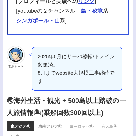
[プロフィールと実績への
リンク
]
[youtubeの２チャンネル
島・秘境
系
シンガポール・山
系]
2026年6月にサーバ移転/ドメイン
変更済。
宝島キャラ
8月までwebsite大規模工事継続で
す
🌏海外生活・観光 + 500島以上踏破の一
人旅情報🏝️
(乗船回数300回以上)
東アジア
🌏
東南アジア
🌏
ヨーロッパ🌏
有人島🏝️