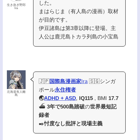
した。
生き急ぎ野郎
Ira
まはらじま（有人島の漫画）取材
が目的です。
伊豆諸島は第3章以降に登場。主
人公は鹿児島トカラ列島の小宝島
🇯🇵
国際島漫画家
Ira
🇸🇬シンガ
ポール
永住権者
北海道有人離
島
🌏
ADHD + ASD
,
IQ115
, BMI
17.7
⛴️
3年で500島踏破
の
世界最短記
録者
✒️
忖度なし批評と現場主義