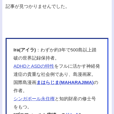
記事が見つかりませんでした。
Ira(アイラ)
：わずか約3年で500島以上踏
破の世界記録保持者。
ADHDとASDの特性
をフルに活かす神経発
達症の貴重な社会例であり、島漫画家。
国際島漫画
まはらじま(MAHARAJIMA)
の
作者。
シンガポール永住権
と知的財産の修士号
をもつ。