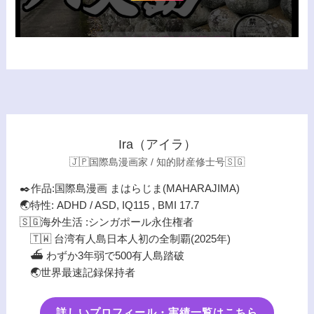
Ira（アイラ）
🇯🇵国際島漫画家 / 知的財産修士号🇸🇬
✒️作品:国際島漫画 まはらじま(MAHARAJIMA)
🌏特性: ADHD / ASD, IQ115 , BMI 17.7
🇸🇬海外生活 :シンガポール永住権者
🇹🇼 台湾有人島日本人初の全制覇(2025年)
⛴️ わずか3年弱で500有人島踏破
🌏世界最速記録保持者
詳しいプロフィール・実績一覧はこちら