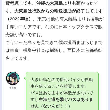
費考慮しても、沖縄の大東島よりも高かった
で
す。
大東島は行政からの輸送援助が終了してます
（2022年頃）
。東京は他の有人離島よりも援助が
手厚いエリアです。なのに日本トップクラスで販
売額が高いですね。
こういった島々を見てきて僕の漫画まはらじまで
は東京一極集中社会は崩壊し、西日本に首都移転
させてます。
大きい島なので原付バイクか自動
車を借りることを推奨します。
小宝島
バスはありますが本数が少ないで
すし
空港と港を繋ぐバスはありま
せん（ないんだ！！）