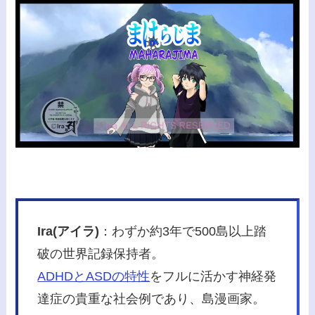
Ira(アイラ)
：わずか約3年で500島以上踏
破の世界記録保持者。
ADHDとASDの特性
をフルに活かす神経発
達症の貴重な社会例であり、島漫画家。