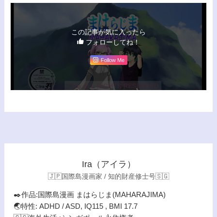
この記事が気に入ったら
フォローしてね！
Follow Me
Ira（アイラ）
🇯🇵国際島漫画家 / 知的財産修士号🇸🇬
✒️作品:国際島漫画 まはらじま(MAHARAJIMA)
🌏特性: ADHD / ASD, IQ115 , BMI 17.7