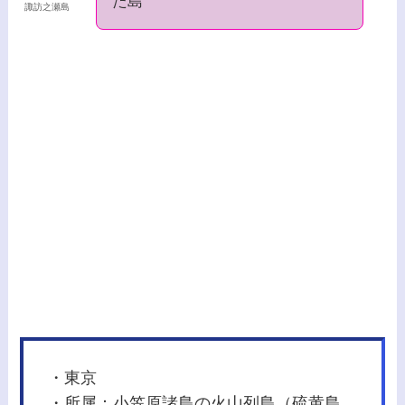
た島
諏訪之瀬島
・東京
・所属：小笠原諸島の火山列島（硫黄島