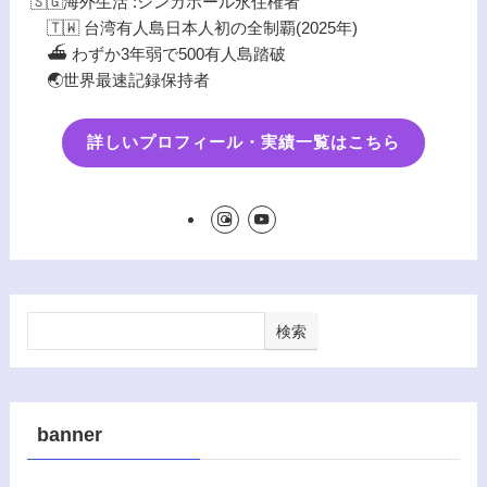
🇸🇬海外生活 :シンガポール永住権者
🇹🇼 台湾有人島日本人初の全制覇(2025年)
⛴️ わずか3年弱で500有人島踏破
🌏世界最速記録保持者
詳しいプロフィール・実績一覧はこちら
検索
banner