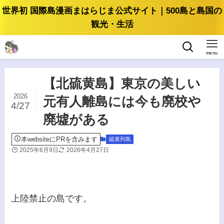
世界初 国際島漫画まはらじま公式サイト｜500島と島国の
観光・生活
menu
【北硫黄島】東京の美しい
2026
元有人離島には今も廃校や
4/27
廃墟がある
本websiteにPRを含みます
硫黄列島
2025年6月9日
2026年4月27日
上陸禁止の島です。