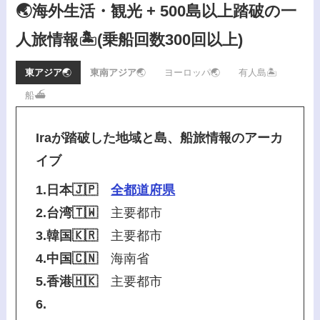
🌏海外生活・観光 + 500島以上踏破の一
人旅情報🏝️
(乗船回数300回以上)
東アジア
🌏
東南アジア
🌏
ヨーロッパ🌏
有人島🏝️
船⛴️
Iraが踏破した地域と島、船旅情報のアーカ
イブ
1.日本🇯🇵
全都道府県
2.台湾🇹🇼
主要都市
3.韓国🇰🇷
主要都市
4.中国🇨🇳
海南省
5.香港🇭🇰
主要都市
6.