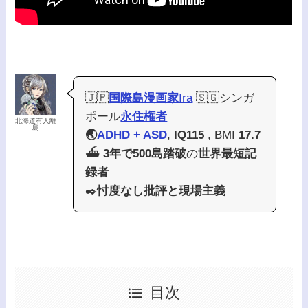
🇯🇵
国際島漫画家
Ira
🇸🇬シンガ
ポール
永住権者
北海道有人離
島
🌏
ADHD + ASD
,
IQ115
, BMI
17.7
⛴️
3年で500島踏破
の
世界最短記
録者
✒️
忖度なし批評と現場主義
目次