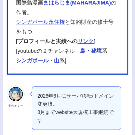
国際島漫画
まはらじま(MAHARAJIMA)
の
作者。
シンガポール永住権
と知的財産の修士号
をもつ。
[プロフィールと実績への
リンク
]
[youtubeの２チャンネル
島・秘境
系
シンガポール・山
系]
2026年6月にサーバ移転/ドメイン
変更済。
宝島キャラ
8月までwebsite大規模工事継続で
す