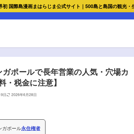
界初 国際島漫画まはらじま公式サイト｜500島と島国の観光・
！シンガポールで長年営業の人気・穴場カ
料・税金に注意】
月9日
2026年6月28日
シンガポール
永住権者