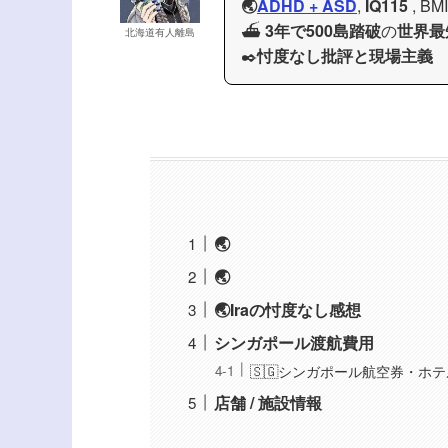
🌏
ADHD + ASD
,
IQ115
, BM
⛴️
3年で500島踏破
の
世界最
北海道有人離島
✒️
忖度なし批評と現場主義
🌏
🌏
🌏Iraの忖度なし感想
シンガポール渡航費用
🇸🇬シンガポール航空券・ホテル
店舗 / 施設情報