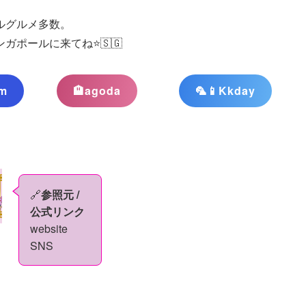
ルグルメ多数。
ポールに来てね⭐️🇸🇬
om
🏨agoda
🦜📱Kkday
🔗
参照元 /
公式リンク
website
SNS