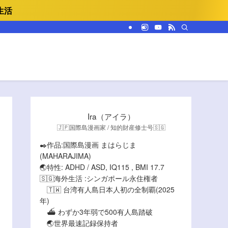
生活
Ira（アイラ）
🇯🇵国際島漫画家 / 知的財産修士号🇸🇬
✒️作品:国際島漫画 まはらじま
(MAHARAJIMA)
🌏特性: ADHD / ASD, IQ115 , BMI 17.7
🇸🇬海外生活 :シンガポール永住権者
🇹🇼 台湾有人島日本人初の全制覇(2025
年)
⛴️ わずか3年弱で500有人島踏破
🌏世界最速記録保持者