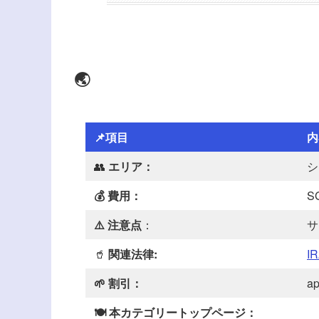
🌏
📌項目
内
👥
エリア：
シ
💰
費用
：
S
⚠️
注意点
：
サ
🥤
関連法律:
I
🌱
割引：
a
🍽️ 本カテゴリートップページ：