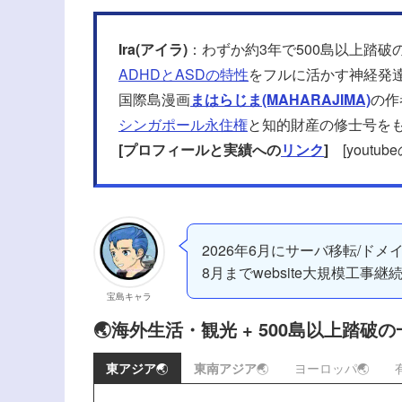
Ira(アイラ)
：わずか約3年で500島以上踏破
ADHDとASDの特性
をフルに活かす神経発
国際島漫画
まはらじま(MAHARAJIMA)
の作
シンガポール永住権
と知的財産の修士号を
[プロフィールと実績への
リンク
]
[youtu
2026年6月にサーバ移転/ドメ
8月までwebsite大規模工事継
宝島キャラ
🌏海外生活・観光 + 500島以上踏破の
東アジア
🌏
東南アジア
🌏
ヨーロッパ🌏