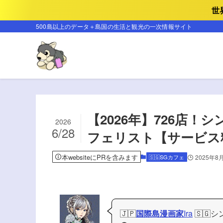
世
500島以上のデータ＋島国の生活と観光の一次情報サイト
【2026年】726店
2026
6/28
フェリスト【サービス
本websiteにPRを含みます
🇸🇬SGカフェ
2025年8
🇯🇵
国際島漫画家
Ira
🇸🇬