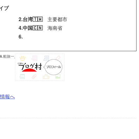
イブ
2.台湾🇹🇼
主要都市
4.中国🇨🇳
海南省
6.