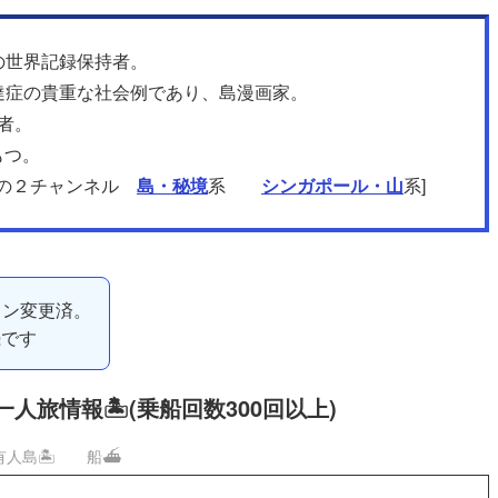
の世界記録保持者。
達症の貴重な社会例であり、島漫画家。
者。
もつ。
beの２チャンネル
島・秘境
系
シンガポール・山
系]
イン変更済。
続です
一人旅情報🏝️
(乗船回数300回以上)
有人島🏝️
船⛴️