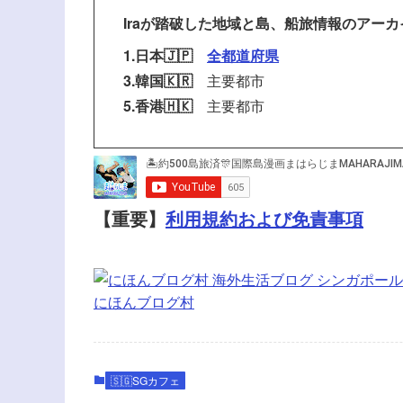
Iraが踏破した地域と島、船旅情報のアーカ
1.日本🇯🇵
全都道府県
3.韓国🇰🇷
主要都市
5.香港🇭🇰
主要都市
【重要】
利用規約および免責事項
にほんブログ村
🇸🇬SGカフェ