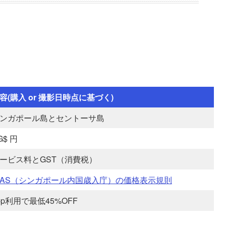
容(購入 or 撮影日時点に基づく)
ンガポール島とセントーサ島
G$ 円
ービス料とGST（消費税）
RAS（シンガポール内国歳入庁）の価格表示規則
pp利用で最低45%OFF