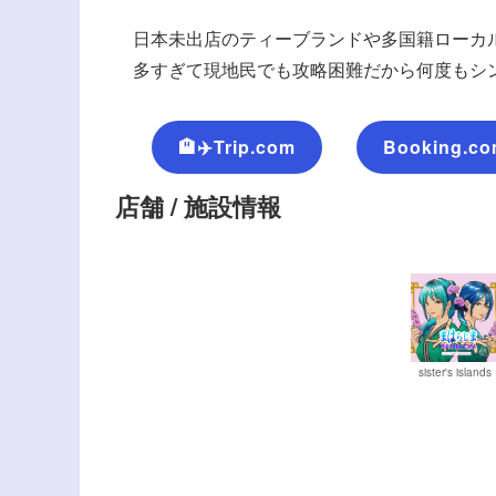
日本未出店のティーブランドや多国籍ローカ
多すぎて現地民でも攻略困難だから何度もシンガ
🏨✈️Trip.com
Booking.c
店舗 / 施設情報
sister's islands