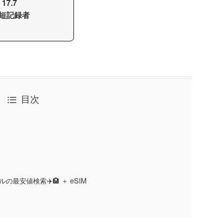
I
17.7
短記録者
目次
の最安値検索✈️🏨 ＋ eSIM