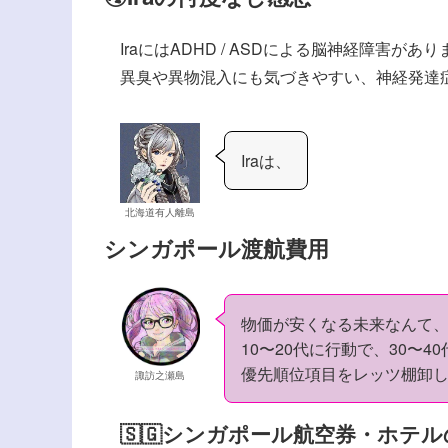
IraにはADHD / ASDによる脳神経障害
異臭や異物混入にも気づきやすい、神経発達
Iraは、
北海道有人離島
シンガポール渡航費用
物価が安くなる未来なんて、
10〜20代に行動で、30〜40
優先順位項目をレッツ棚卸し⭐
諏訪之瀬島
🇸🇬シンガポール航空券・ホテルの最