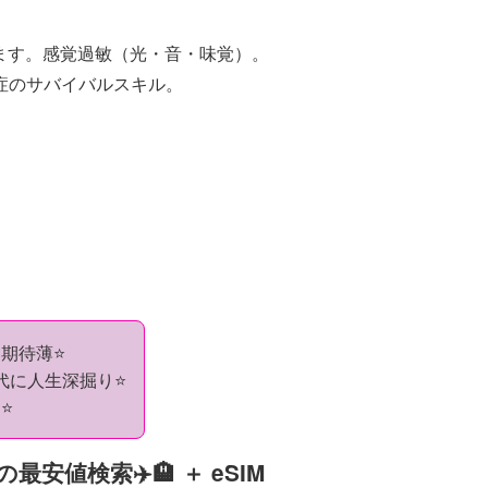
があります。感覚過敏（光・音・味覚）。
症のサバイバルスキル。
期待薄⭐️
代に人生深掘り⭐️
️
安値検索✈️🏨 ＋ eSIM