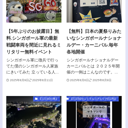
【5年ぶりのお披露目】無
【無料】日本の夏祭りみた
料.シンガポール軍の最新
いなシンガポールナショナ
戦闘車両を間近に見れるミ
ルデー・カーニバル.毎年
リタリー無料イベント
各地開催
シンガポール軍に徴兵で行っ
シンガポールナショナルデー
てた僕のシンガポール人家族
カーニバルとは ２０２５年開
にきいてみた 立っている人...
催の一例はこんなのです。...
2025年8月9日
2025年8月11日
2025年8月6日
2025年8月9日
【🇸🇬SG行事】
【🇸🇬SGセントラルコアエリア(CCR)】