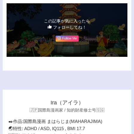
この記事が気に入ったら
フォローしてね！
Follow Me
Ira（アイラ）
🇯🇵国際島漫画家 / 知的財産修士号🇸🇬
✒️作品:国際島漫画 まはらじま(MAHARAJIMA)
🌏特性: ADHD / ASD, IQ115 , BMI 17.7