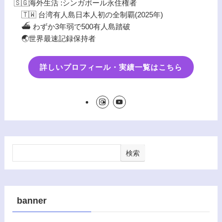
🇸🇬海外生活 :シンガポール永住権者
🇹🇼 台湾有人島日本人初の全制覇(2025年)
⛴️ わずか3年弱で500有人島踏破
🌏世界最速記録保持者
詳しいプロフィール・実績一覧はこちら
検索
banner