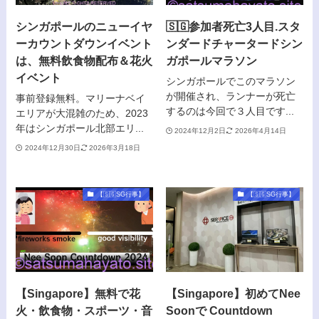
シンガポールのニューイヤ
🇸🇬参加者死亡3人目.スタ
ーカウントダウンイベント
ンダードチャータードシン
は、無料飲食物配布＆花火
ガポールマラソン
イベント
シンガポールでこのマラソン
が開催され、ランナーが死亡
事前登録無料。マリーナベイ
するのは今回で３人目です...
エリアが大混雑のため、2023
年はシンガポール北部エリ...
2024年12月2日
2026年4月14日
2024年12月30日
2026年3月18日
【🇸🇬SG行事】
【🇸🇬SG行事】
【Singapore】無料で花
【Singapore】初めてNee
火・飲食物・スポーツ・音
Soonで Countdown