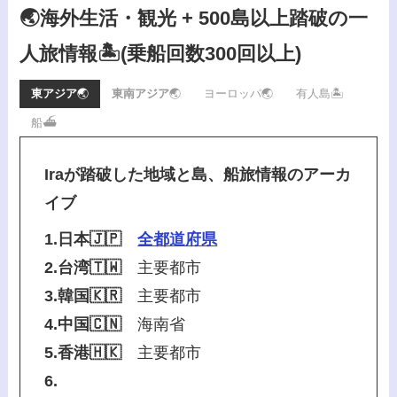
🌏海外生活・観光 + 500島以上踏破の一
人旅情報🏝️
(乗船回数300回以上)
東アジア
🌏
東南アジア
🌏
ヨーロッパ🌏
有人島🏝️
船⛴️
Iraが踏破した地域と島、船旅情報のアーカ
イブ
1.日本🇯🇵
全都道府県
2.台湾🇹🇼
主要都市
3.韓国🇰🇷
主要都市
4.中国🇨🇳
海南省
5.香港🇭🇰
主要都市
6.