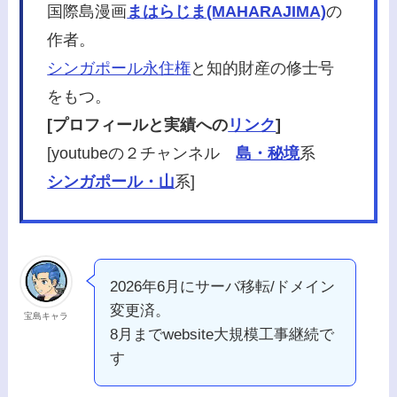
国際島漫画
まはらじま(MAHARAJIMA)
の
作者。
シンガポール永住権
と知的財産の修士号
をもつ。
[プロフィールと実績への
リンク
]
[youtubeの２チャンネル
島・秘境
系
シンガポール・山
系]
2026年6月にサーバ移転/ドメイン
変更済。
宝島キャラ
8月までwebsite大規模工事継続で
す