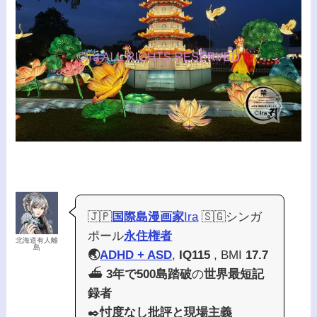
🇯🇵
国際島漫画家
Ira
🇸🇬シンガ
ポール
永住権者
北海道有人離
島
🌏
ADHD + ASD
,
IQ115
, BMI
17.7
⛴️
3年で500島踏破
の
世界最短記
録者
✒️
忖度なし批評と現場主義