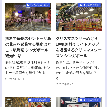
20:Sentosa island
【🇸🇬SG行事】
無料で毎晩のセントーサ島
クリスマスツリーめぐり
の花火を鑑賞する場所はど
10種.無料でライトアップ
こ→駅周辺.シンガポール
を堪能するクリスマスシー
観光/生活
ズン.シンガポール
撮影は2025年12月31日付のも
昨年と異なるデザインでし
のです 毎年1月1日開催のセン
た。同じだったら低評価でし
トーサ島花火を無料で見る...
たが、企業の努力を確認で
き...
2026年1月2日
2025年12月8日
【🇸🇬SG行事】
【🇸🇬SG行事】