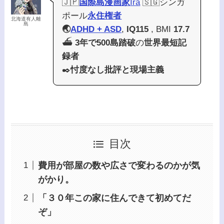
🇯🇵
国際島漫画家
Ira
🇸🇬シンガ
ポール
永住権者
北海道有人離
島
🌏
ADHD + ASD
,
IQ115
, BMI
17.7
⛴️
3年で500島踏破
の
世界最短記
録者
✒️
忖度なし批評と現場主義
目次
費用が部屋の数や広さで変わるのかが気
がかり。
「３０年この家に住んできて初めてだ
ぞ」