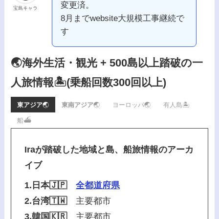
変更済。
宝島キャラ
8月までwebsite大規模工事継続で
す
🌏海外生活・観光 + 500島以上踏破の一
人旅情報🏝️
(乗船回数300回以上)
東アジア
🌏
東南アジア
🌏
ヨーロッパ🌏
有人島🏝️
船⛴️
Iraが踏破した地域と島、船旅情報のアーカ
イブ
1.日本🇯🇵
全都道府県
2.台湾🇹🇼
主要都市
3.韓国🇰🇷
主要都市