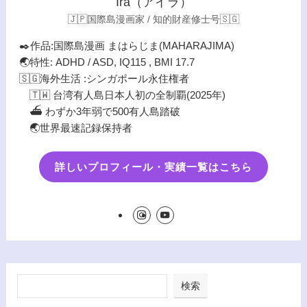
Ira（アイラ）
🇯🇵国際島漫画家 / 知的財産修士号🇸🇬
✒️作品:国際島漫画 まはらじま(MAHARAJIMA)
🌏特性: ADHD / ASD, IQ115 , BMI 17.7
🇸🇬海外生活 :シンガポール永住権者
🇹🇼 台湾有人島日本人初の全制覇(2025年)
⛴️ わずか3年弱で500有人島踏破
🌏世界最速記録保持者
詳しいプロフィール・実績一覧はこちら
検索