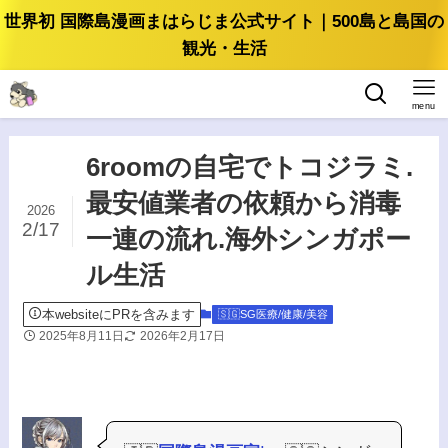
世界初 国際島漫画まはらじま公式サイト｜500島と島国の
観光・生活
menu
6roomの自宅でトコジラミ.
最安値業者の依頼から消毒
2026
2/17
一連の流れ.海外シンガポー
ル生活
本websiteにPRを含みます
🇸🇬SG医療/健康/美容
2025年8月11日
2026年2月17日