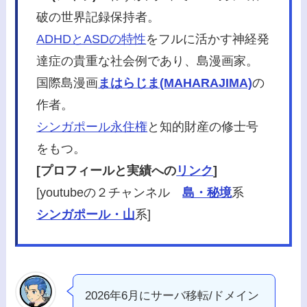
破の世界記録保持者。
ADHDとASDの特性
をフルに活かす神経発
達症の貴重な社会例であり、島漫画家。
国際島漫画
まはらじま(MAHARAJIMA)
の
作者。
シンガポール永住権
と知的財産の修士号
をもつ。
[プロフィールと実績への
リンク
]
[youtubeの２チャンネル
島・秘境
系
シンガポール・山
系]
2026年6月にサーバ移転/ドメイン