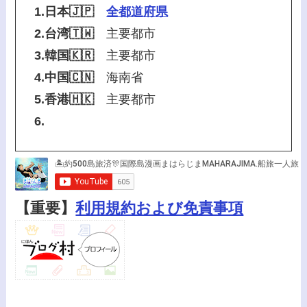
1.日本🇯🇵
全都道府県
2.台湾🇹🇼
主要都市
3.韓国🇰🇷
主要都市
4.中国🇨🇳
海南省
5.香港🇭🇰
主要都市
6.
【重要】
利用規約および免責事項