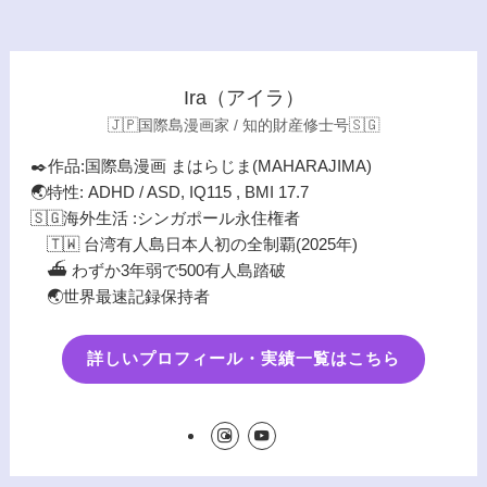
Ira（アイラ）
🇯🇵国際島漫画家 / 知的財産修士号🇸🇬
✒️作品:国際島漫画 まはらじま(MAHARAJIMA)
🌏特性: ADHD / ASD, IQ115 , BMI 17.7
🇸🇬海外生活 :シンガポール永住権者
🇹🇼 台湾有人島日本人初の全制覇(2025年)
⛴️ わずか3年弱で500有人島踏破
🌏世界最速記録保持者
詳しいプロフィール・実績一覧はこちら