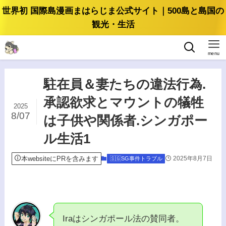
世界初 国際島漫画まはらじま公式サイト｜500島と島国の
観光・生活
menu
駐在員＆妻たちの違法行為.
承認欲求とマウントの犠牲
2025
8/07
は子供や関係者.シンガポー
ル生活1
本websiteにPRを含みます
2025年8月7日
🇸🇬SG事件トラブル
Iraはシンガポール法の賛同者。