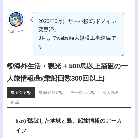
2026年6月にサーバ移転/ドメイン
変更済。
宝島キャラ
8月までwebsite大規模工事継続で
す
🌏海外生活・観光 + 500島以上踏破の一
人旅情報🏝️
(乗船回数300回以上)
東アジア
🌏
東南アジア
🌏
ヨーロッパ🌏
有人島🏝️
船⛴️
Iraが踏破した地域と島、船旅情報のアーカ
イブ