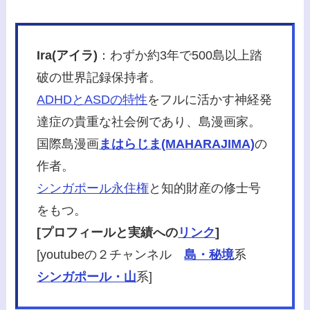
Ira(アイラ)
：わずか約3年で500島以上踏
破の世界記録保持者。
ADHDとASDの特性
をフルに活かす神経発
達症の貴重な社会例であり、島漫画家。
国際島漫画
まはらじま(MAHARAJIMA)
の
作者。
シンガポール永住権
と知的財産の修士号
をもつ。
[プロフィールと実績への
リンク
]
[youtubeの２チャンネル
島・秘境
系
シンガポール・山
系]