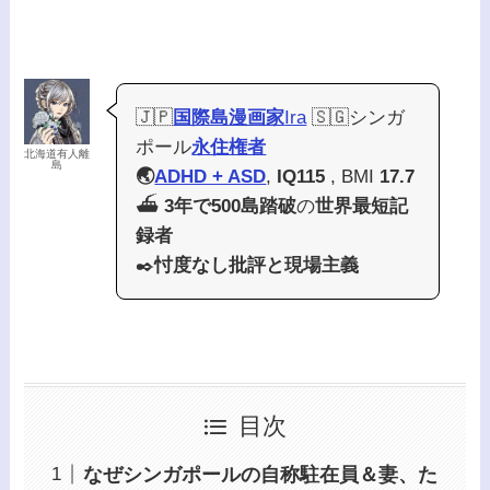
🇯🇵
国際島漫画家
Ira
🇸🇬シンガ
ポール
永住権者
北海道有人離
島
🌏
ADHD + ASD
,
IQ115
, BMI
17.7
⛴️
3年で500島踏破
の
世界最短記
録者
✒️
忖度なし批評と現場主義
目次
なぜシンガポールの自称駐在員＆妻、た