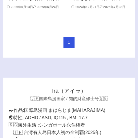
2025年6月13日
2025年6月24日
2024年12月21日
2026年7月23日
1
Ira（アイラ）
🇯🇵国際島漫画家 / 知的財産修士号🇸🇬
✒️作品:国際島漫画 まはらじま(MAHARAJIMA)
🌏特性: ADHD / ASD, IQ115 , BMI 17.7
🇸🇬海外生活 :シンガポール永住権者
🇹🇼 台湾有人島日本人初の全制覇(2025年)