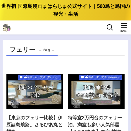
世界初 国際島漫画まはらじま公式サイト｜500島と島国の
観光・生活
menu
フェリー
– tag –
⛴️海路・水上交通（Marine）
⛴️海路・水上交通（Marine）
【東京のフェリー比較】伊
特等室2万円台のフェリー
豆諸島航路。さるびあ丸と
泊。満室も多い人気部屋