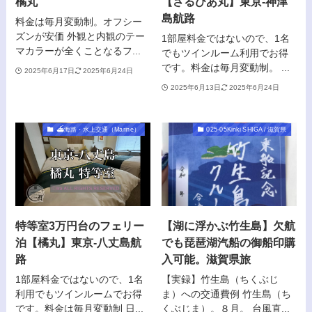
橘丸
【さるびあ丸】東京-神津
島航路
料金は毎月変動制。オフシー
ズンが安価 外観と内観のテー
1部屋料金ではないので、1名
マカラーが全くことなるフ...
でもツインルーム利用でお得
です。料金は毎月変動制。 ...
2025年6月17日
2025年6月24日
2025年6月13日
2025年6月24日
⛴️海路・水上交通（Marine）
025-05Kinki SHIGA / 滋賀県
特等室3万円台のフェリー
【湖に浮かぶ竹生島】欠航
泊【橘丸】東京-八丈島航
でも琵琶湖汽船の御船印購
路
入可能。滋賀県旅
1部屋料金ではないので、1名
【実録】竹生島（ちくぶじ
利用でもツインルームでお得
ま）への交通費例 竹生島（ち
です。料金は毎月変動制 日...
くぶじま）。８月。 台風直...