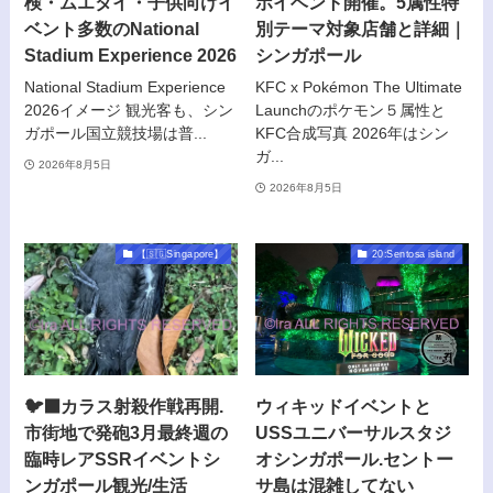
検・ムエタイ・子供向けイ
ボイベント開催。5属性特
ベント多数のNational
別テーマ対象店舗と詳細｜
Stadium Experience 2026
シンガポール
National Stadium Experience
KFC x Pokémon The Ultimate
2026イメージ 観光客も、シン
Launchのポケモン５属性と
ガポール国立競技場は普...
KFC合成写真 2026年はシン
ガ...
2026年8月5日
2026年8月5日
【🇸🇬Singapore】
20:Sentosa island
🐦‍⬛カラス射殺作戦再開.
ウィキッドイベントと
市街地で発砲3月最終週の
USSユニバーサルスタジ
臨時レアSSRイベントシ
オシンガポール.セントー
ンガポール観光/生活
サ島は混雑してない