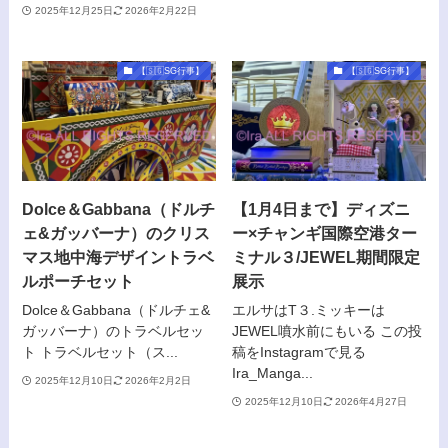
2025年12月25日
2026年2月22日
【🇸🇬SG行事】
【🇸🇬SG行事】
Dolce＆Gabbana（ドルチ
【1月4日まで】ディズニ
ェ&ガッバーナ）のクリス
ー×チャンギ国際空港ター
マス地中海デザイントラベ
ミナル３/JEWEL期間限定
ルポーチセット
展示
Dolce＆Gabbana（ドルチェ&
エルサはT３.ミッキーは
ガッバーナ）のトラベルセッ
JEWEL噴水前にもいる この投
ト トラベルセット（ス...
稿をInstagramで見る
Ira_Manga...
2025年12月10日
2026年2月2日
2025年12月10日
2026年4月27日