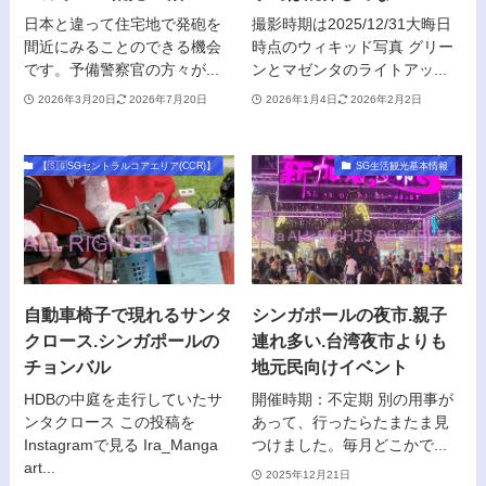
日本と違って住宅地で発砲を
撮影時期は2025/12/31大晦日
間近にみることのできる機会
時点のウィキッド写真 グリー
です。予備警察官の方々が...
ンとマゼンタのライトアッ...
2026年3月20日
2026年7月20日
2026年1月4日
2026年2月2日
【🇸🇬SGセントラルコアエリア(CCR)】
SG生活観光基本情報
自動車椅子で現れるサンタ
シンガポールの夜市.親子
クロース.シンガポールの
連れ多い.台湾夜市よりも
チョンバル
地元民向けイベント
HDBの中庭を走行していたサ
開催時期：不定期 別の用事が
ンタクロース この投稿を
あって、行ったらたまたま見
Instagramで見る Ira_Manga
つけました。毎月どこかで...
art...
2025年12月21日