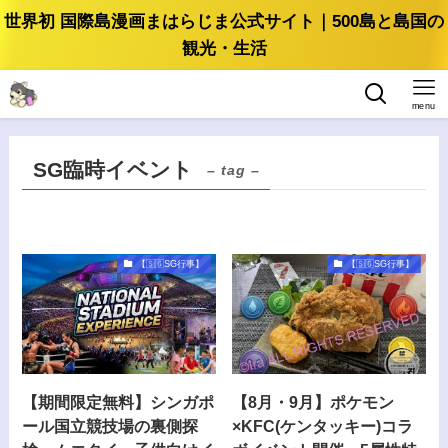
世界初 国際島漫画まはらじま公式サイト｜500島と島国の
観光・生活
menu
SG臨時イベント
– tag –
【🇸🇬SG行事】
【🇸🇬SG行事】
【期間限定無料】シンガポ
【8月・9月】ポケモン
ール国立競技場の裏側探
×KFC(ケンタッキー)コラ