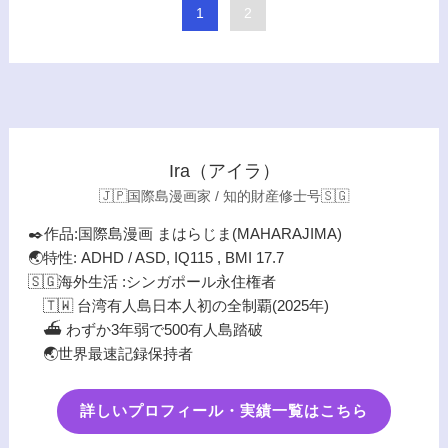
1
2
Ira（アイラ）
🇯🇵国際島漫画家 / 知的財産修士号🇸🇬
✒️作品:国際島漫画 まはらじま(MAHARAJIMA)
🌏特性: ADHD / ASD, IQ115 , BMI 17.7
🇸🇬海外生活 :シンガポール永住権者
🇹🇼 台湾有人島日本人初の全制覇(2025年)
⛴️ わずか3年弱で500有人島踏破
🌏世界最速記録保持者
詳しいプロフィール・実績一覧はこちら