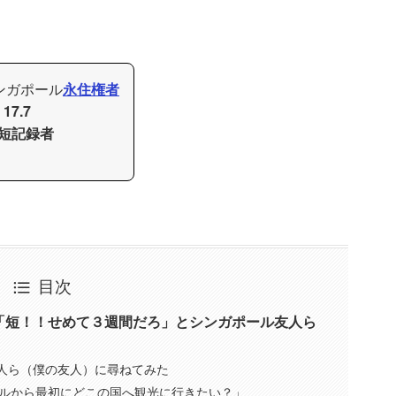
シンガポール
永住権者
I
17.7
短記録者
目次
「短！！せめて３週間だろ」とシンガポール友人ら
ール人ら（僕の友人）に尋ねてみた
ルから最初にどこの国へ観光に行きたい？」