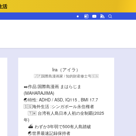
生活
Ira（アイラ）
🇯🇵国際島漫画家 / 知的財産修士号🇸🇬
✒️作品:国際島漫画 まはらじま
(MAHARAJIMA)
🌏特性: ADHD / ASD, IQ115 , BMI 17.7
🇸🇬海外生活 :シンガポール永住権者
🇹🇼 台湾有人島日本人初の全制覇(2025
年)
⛴️ わずか3年弱で500有人島踏破
🌏世界最速記録保持者