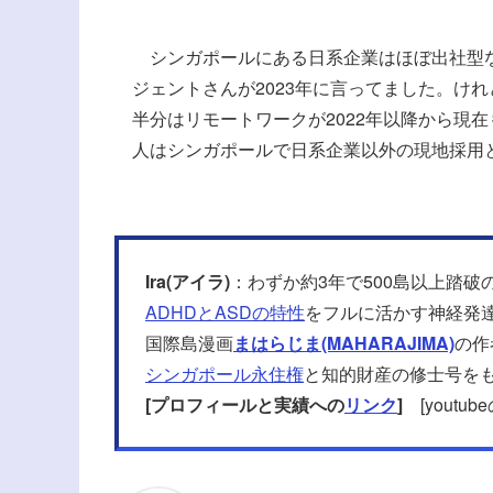
シンガポールにある日系企業はほぼ出社型な
ジェントさんが2023年に言ってました。け
半分はリモートワークが2022年以降から現
人はシンガポールで日系企業以外の現地採用
Ira(アイラ)
：わずか約3年で500島以上踏破
ADHDとASDの特性
をフルに活かす神経発
国際島漫画
まはらじま(MAHARAJIMA)
の作
シンガポール永住権
と知的財産の修士号を
[プロフィールと実績への
リンク
]
[youtu