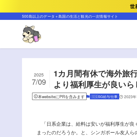
世
500島以上のデータ＋島国の生活と観光の一次情報サイト
1カ月間有休で海外旅
2025
7/09
より福利厚生が良いら
本websiteにPRを含みます
🇸🇬SG給与/仕事
2023
「日系企業は、給料は安いが福利厚生が良く
まったのだろうか。と、シンガポール友人ら