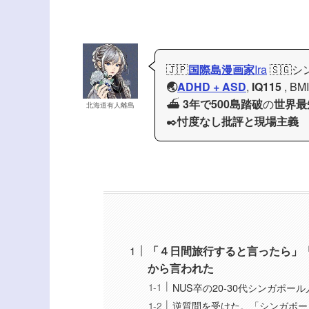
🇯🇵
国際島漫画家
Ira
🇸🇬
🌏
ADHD + ASD
,
IQ115
, BM
⛴️
3年で500島踏破
の
世界最
北海道有人離島
✒️
忖度なし批評と現場主義
「４日間旅行すると言ったら」
から言われた
NUS卒の20-30代シンガポ
逆質問を受けた。「シンガポー