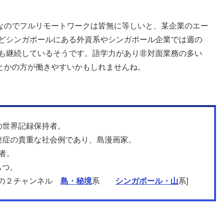
のでフルリモートワークは皆無に等しいと、某企業のエー
れどシンガポールにある外資系やシンガポール企業では週の
在も継続しているそうです。語学力があり非対面業務の多い
とかの方が働きやすいかもしれませんね。
の世界記録保持者。
達症の貴重な社会例であり、島漫画家。
者。
もつ。
beの２チャンネル
島・秘境
系
シンガポール・山
系]