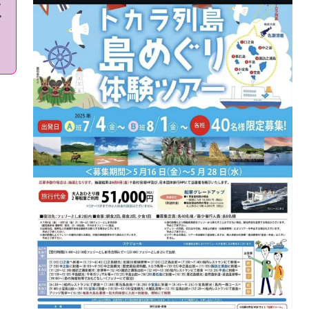
い
ゼ
と