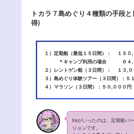
トカラ７島めぐり４種類の手段と
得)
１）定期船（最低１５日間）： １５０,
＊キャンプ利用の場合 ６４,０
２）レントゲン船（３日間）： １３,０
３）島めぐり体験ツアー（３日間）：５１
４）マラソン（３日間）：５０,０００円
Iraがいったのは、定期船バ
ジョンです。