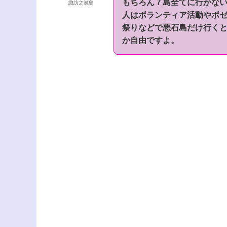
もちろん７島全てに行かな
諏訪之瀬島
人はボランティア活動やボ
祭りなどで悪石島だけ行く
か自由ですよ。