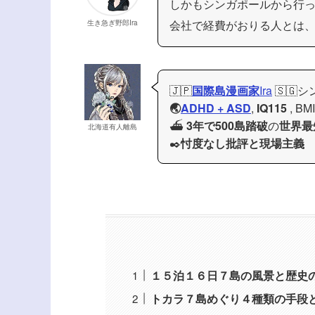
しかもシンガポールから行
会社で経費がおりる人とは
生き急ぎ野郎Ira
🇯🇵
国際島漫画家
Ira
🇸🇬
🌏
ADHD + ASD
,
IQ115
, BM
⛴️
3年で500島踏破
の
世界最
北海道有人離島
✒️
忖度なし批評と現場主義
１５泊１６日７島の風景と歴史
トカラ７島めぐり４種類の手段