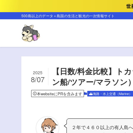
世
500島以上のデータ＋島国の生活と観光の一次情報サイト
【日数/料金比較】トカ
2025
8/07
ン船/ツアー/マラソン
本websiteにPRを含みます
⛴️海路・水上交通（Marine）
２年で４６０以上の有人島へ