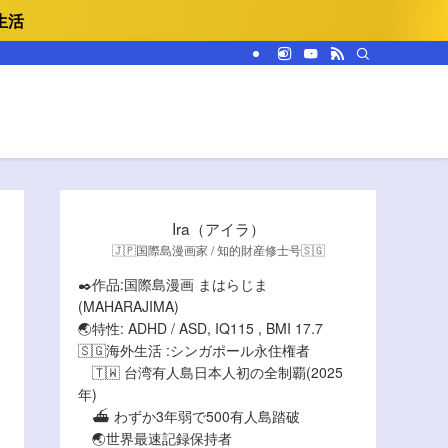
生活
Ira（アイラ）
🇯🇵国際島漫画家 / 知的財産修士号🇸🇬
✒️作品:国際島漫画 まはらじま
(MAHARAJIMA)
🌏特性: ADHD / ASD, IQ115 , BMI 17.7
🇸🇬海外生活 :シンガポール永住権者
🇹🇼 台湾有人島日本人初の全制覇(2025
年)
⛴️ わずか3年弱で500有人島踏破
🌏世界最速記録保持者