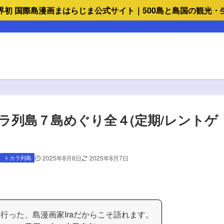
界初 国際島漫画まはらじま公式サイト｜500島と島国の観光・
ラ列島７島めぐり全４(定期/レントゲ
）
トカラ列島
2025年8月6日
2025年8月7日
行った、島漫画家Iraだからこそ語れます。