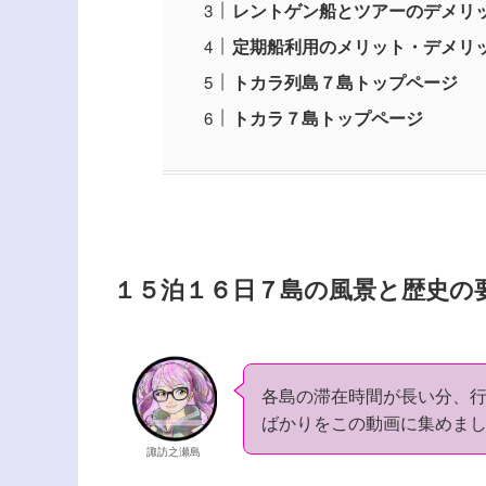
レントゲン船とツアーのデメリ
定期船利用のメリット・デメリ
トカラ列島７島トップページ
トカラ７島トップページ
１５泊１６日７島の風景と歴史の
各島の滞在時間が長い分、
ばかりをこの動画に集めま
諏訪之瀬島