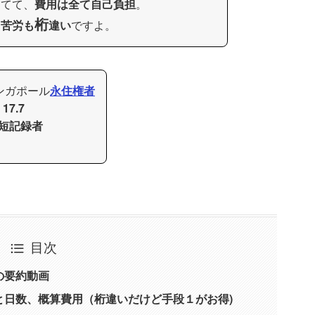
ってて、
費用は全て自己負担
。
桁
、
苦労も
違い
ですよ。
シンガポール
永住権者
I
17.7
短記録者
目次
の要約動画
と日数、概算費用（桁違いだけど手段１がお得)