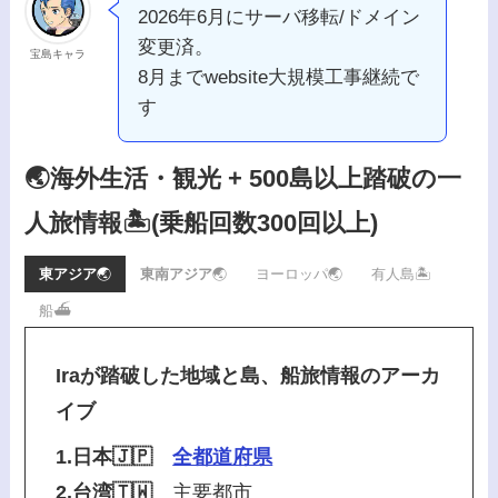
2026年6月にサーバ移転/ドメイン
変更済。
宝島キャラ
8月までwebsite大規模工事継続で
す
🌏海外生活・観光 + 500島以上踏破の一
人旅情報🏝️
(乗船回数300回以上)
東アジア
🌏
東南アジア
🌏
ヨーロッパ🌏
有人島🏝️
船⛴️
Iraが踏破した地域と島、船旅情報のアーカ
イブ
1.日本🇯🇵
全都道府県
2.台湾🇹🇼
主要都市