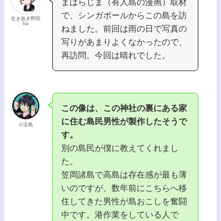
まはらじま（有人島の漫画）取材
で、シンガポールからこの島を訪
生き急ぎ野郎
Ira
ねました。前回は雨の日で写真の
写りがあまりよくなかったので、
再訪問。今回は晴れでした。
この像は、この神社の裏にある家
に住む島民男性が製作したそうで
小宝島
す。
別の島民が僕に教えてくれまし
た。
笠岡諸島で高島は存在感が最も薄
いのですが、数年前にこちらへ移
住してきた男性が島おこしを奮闘
中です。港作業をしている人で