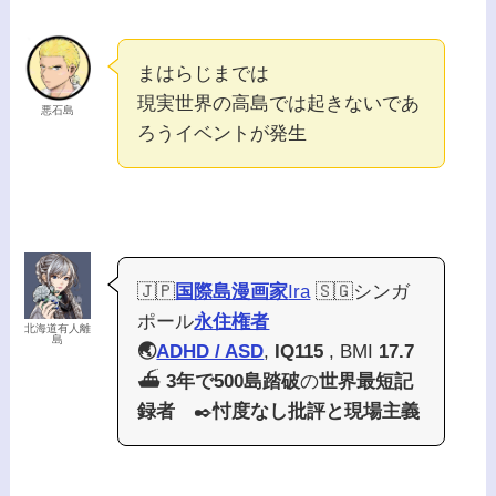
まはらじまでは
現実世界の高島では起きないであ
悪石島
ろうイベントが発生
🇯🇵
国際島漫画家
Ira
🇸🇬シンガ
ポール
永住権者
北海道有人離
島
🌏
ADHD / ASD
,
IQ115
, BMI
17.7
⛴️
3年で500島踏破
の
世界最短記
録者
✒️
忖度なし批評と現場主義