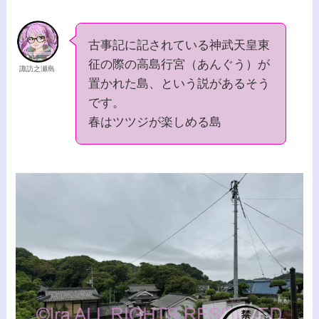
古事記に記されている神武天皇東
征の際の高島行宮（あんぐう）が
諏訪之瀬島
置かれた島、という説があるそう
です。
春はツツジが楽しめる島