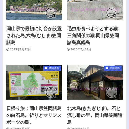
岡山県で最初に灯台が設置
毛虫を食べようとする猫.
された島,六島(むしま)笠岡
三角関係の猫.岡山県笠岡
諸島
諸島真鍋島
2025年7月22日
2025年7月22日
笠岡諸島
笠岡諸島
日帰り旅：岡山県笠岡諸島
北木島(きたぎじま)。石と
の白石島。祈りとマリンス
流し雛の里。岡山県笠岡諸
ポーツの島。
島
2025年6月4日
2025年6月4日