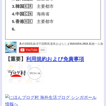
3.韓国🇰🇷
主要都市
4.中国🇨🇳
海南省
5.香港🇭🇰
主要都市
6.
【重要】
利用規約および免責事項