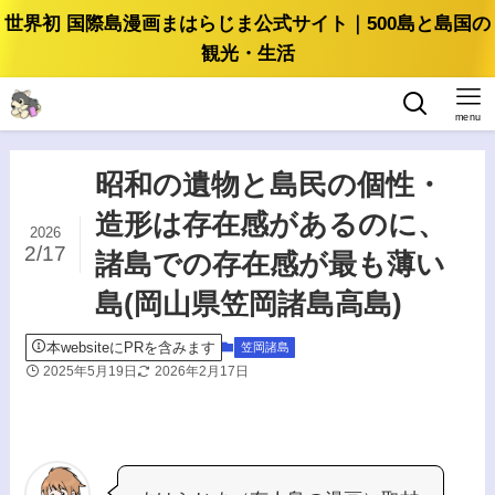
世界初 国際島漫画まはらじま公式サイト｜500島と島国の
観光・生活
menu
昭和の遺物と島民の個性・
造形は存在感があるのに、
2026
2/17
諸島での存在感が最も薄い
島(岡山県笠岡諸島高島)
本websiteにPRを含みます
笠岡諸島
2025年5月19日
2026年2月17日