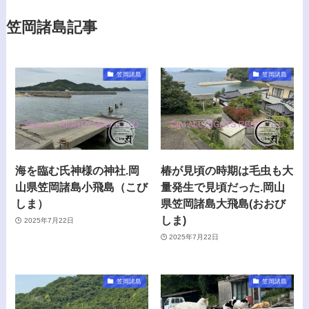
笠岡諸島記事
笠岡諸島
笠岡諸島
海を臨む氏神様の神社.岡
椿が見頃の時期は毛虫も大
山県笠岡諸島小飛島（こび
量発生で見頃だった.岡山
しま）
県笠岡諸島大飛島(おおび
しま)
2025年7月22日
2025年7月22日
笠岡諸島
笠岡諸島