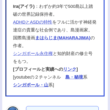
Ira(アイラ)
：わずか約3年で500島以上踏
破の世界記録保持者。
ADHDとASDの特性
をフルに活かす神経発
達症の貴重な社会例であり、島漫画家。
国際島漫画
まはらじま(MAHARAJIMA)
の
作者。
シンガポール永住権
と知的財産の修士号
をもつ。
[プロフィールと実績への
リンク
]
[youtubeの２チャンネル
島・秘境
系
シンガポール・山
系]