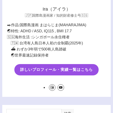
Ira（アイラ）
🇯🇵国際島漫画家 / 知的財産修士号🇸🇬
✒️作品:国際島漫画 まはらじま(MAHARAJIMA)
🌏特性: ADHD / ASD, IQ115 , BMI 17.7
🇸🇬海外生活 :シンガポール永住権者
🇹🇼 台湾有人島日本人初の全制覇(2025年)
⛴️ わずか3年弱で500有人島踏破
🌏世界最速記録保持者
詳しいプロフィール・実績一覧はこちら