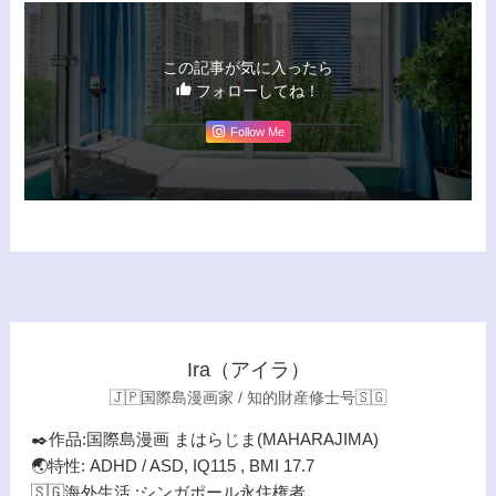
この記事が気に入ったら
フォローしてね！
Follow Me
Ira（アイラ）
🇯🇵国際島漫画家 / 知的財産修士号🇸🇬
✒️作品:国際島漫画 まはらじま(MAHARAJIMA)
🌏特性: ADHD / ASD, IQ115 , BMI 17.7
🇸🇬海外生活 :シンガポール永住権者