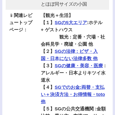
とほぼ同サイズの小国
📱
関連レビ
【観光＋生活】
ュートップ
【１】
SGの5大エリア
:ホテル
ページ：
+ ゲストハウス
観光 : 定番・穴場・社
会科見学・廃墟・公園 他
【２】
SGの法律 : ビザ・入
国・日本にない法律多数 他
【３】
SGの健康・美容・医療
:
アレルギー・日本よりキツイ水
道水
【４】
SGでのお金:両替・支払
い＋決済方法・お得情報・toto
他
【５】SGの公共交通機関 :金額