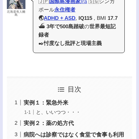
🇯🇵
国際島漫画家
Ira
🇸🇬シンガ
ポール
永住権者
北海道有人離
島
🌏
ADHD + ASD
,
IQ115
, BMI
17.7
⛴️
3年で500島踏破
の
世界最短記
録者
✒️
忖度なし批評と現場主義
目次
実例１：緊急外来
と、いいつつ・・・
実例２：薬の処方代
病院へは診察ではなく食堂で食事も利用