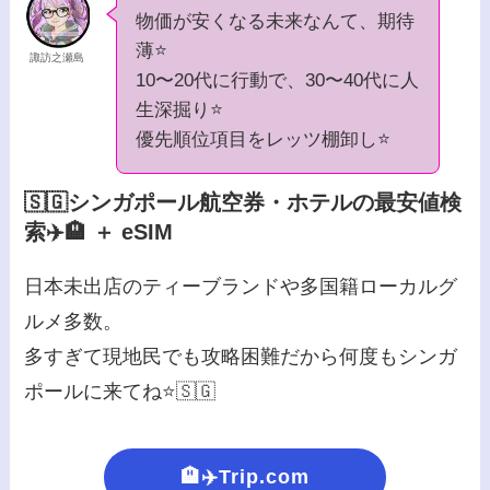
物価が安くなる未来なんて、期待
薄⭐️
諏訪之瀬島
10〜20代に行動で、30〜40代に人
生深掘り⭐️
優先順位項目をレッツ棚卸し⭐️
🇸🇬シンガポール航空券・ホテルの最安値検
索✈️🏨 ＋ eSIM
日本未出店のティーブランドや多国籍ローカルグ
ルメ多数。
多すぎて現地民でも攻略困難だから何度もシンガ
ポールに来てね⭐️🇸🇬
🏨✈️Trip.com