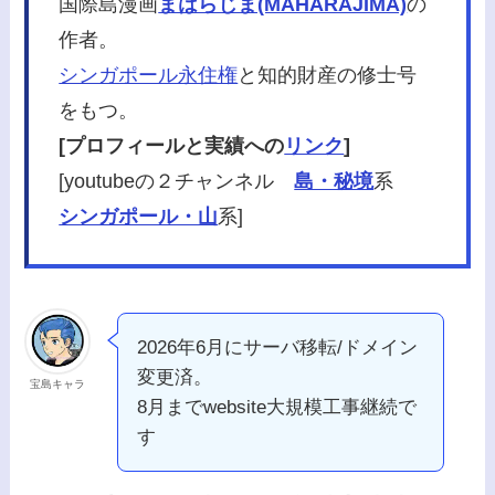
国際島漫画
まはらじま(MAHARAJIMA)
の
作者。
シンガポール永住権
と知的財産の修士号
をもつ。
[プロフィールと実績への
リンク
]
[youtubeの２チャンネル
島・秘境
系
シンガポール・山
系]
2026年6月にサーバ移転/ドメイン
変更済。
宝島キャラ
8月までwebsite大規模工事継続で
す