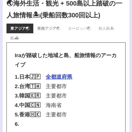
🌏海外生活・観光 + 500島以上踏破の一
人旅情報🏝️
(乗船回数300回以上)
東アジア
🌏
東南アジア
🌏
ヨーロッパ🌏
有人島🏝️
船⛴️
Iraが踏破した地域と島、船旅情報のアーカ
イブ
1.日本🇯🇵
全都道府県
2.台湾🇹🇼
主要都市
3.韓国🇰🇷
主要都市
4.中国🇨🇳
海南省
5.香港🇭🇰
主要都市
6.