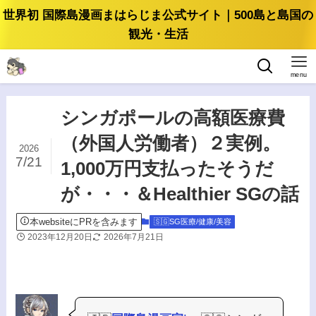
世界初 国際島漫画まはらじま公式サイト｜500島と島国の
観光・生活
menu
シンガポールの高額医療費
（外国人労働者）２実例。
2026
7/21
1,000万円支払ったそうだ
が・・・＆Healthier SGの話
本websiteにPRを含みます
🇸🇬SG医療/健康/美容
2023年12月20日
2026年7月21日