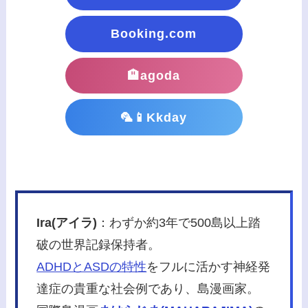
Booking.com
🏨agoda
🦜📱Kkday
Ira(アイラ)
：わずか約3年で500島以上踏
破の世界記録保持者。
ADHDとASDの特性
をフルに活かす神経発
達症の貴重な社会例であり、島漫画家。