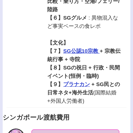
比較・乗り方・空港/フェリー/
陸路
【６】SGグルメ
: 異物混入な
ど事実ベースの食レポ
【文化】
【７】
SG公認10宗教
+ 宗教伝
統行事 + 寺院
【８】SGの祝日 + 行政・民間
イベント(恒例・臨時)
【９】
プラナカン
+ SG民との
日常ネタ+海外生活
(国際結婚
+外国人労働者)
シンガポール渡航費用