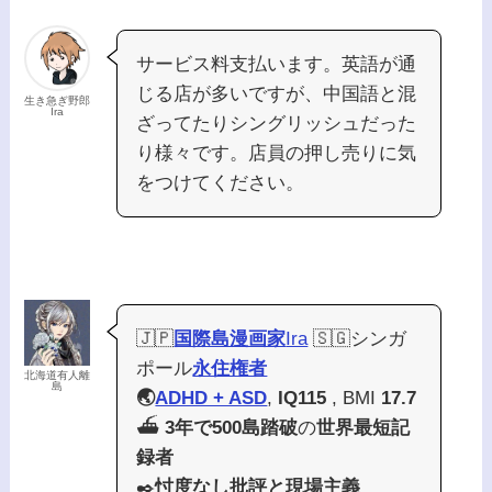
サービス料支払います。英語が通
じる店が多いですが、中国語と混
生き急ぎ野郎
Ira
ざってたりシングリッシュだった
り様々です。店員の押し売りに気
をつけてください。
🇯🇵
国際島漫画家
Ira
🇸🇬シンガ
ポール
永住権者
北海道有人離
島
🌏
ADHD + ASD
,
IQ115
, BMI
17.7
⛴️
3年で500島踏破
の
世界最短記
録者
✒️
忖度なし批評と現場主義