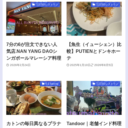
🇸🇬SGレストラン
🇸🇬SGレストラン
7分の6が注文できない人
【魚生（イューシェン）比
気店.NAN YANG DAOシ
較】PUTIENとドンキホー
ンガポールマレーシア料理
テ
2026年2月24日
2025年1月10日
2026年8月5日
6-1:katong
🇸🇬SGレストラン
カトンの毎日異なるプラナ
Tandoor｜老舗インド料理