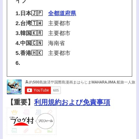
イブ
1.日本🇯🇵
全都道府県
2.台湾🇹🇼
主要都市
3.韓国🇰🇷
主要都市
4.中国🇨🇳
海南省
5.香港🇭🇰
主要都市
6.
【重要】
利用規約および免責事項