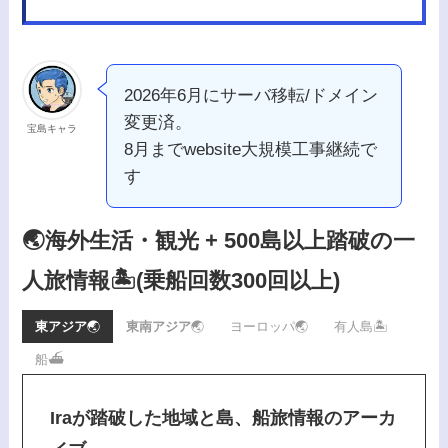
2026年6月にサーバ移転/ドメイン
変更済。
宝島キャラ
8月までwebsite大規模工事継続で
す
🌏海外生活・観光 + 500島以上踏破の一
人旅情報🏝️
(乗船回数300回以上)
東アジア
🌏
東南アジア
🌏
ヨーロッパ🌏
有人島🏝️
船⛴️
Iraが踏破した地域と島、船旅情報のアーカ