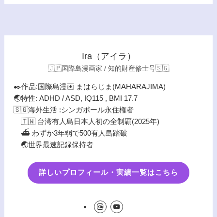
Ira（アイラ）
🇯🇵国際島漫画家 / 知的財産修士号🇸🇬
✒️作品:国際島漫画 まはらじま(MAHARAJIMA)
🌏特性: ADHD / ASD, IQ115 , BMI 17.7
🇸🇬海外生活 :シンガポール永住権者
🇹🇼 台湾有人島日本人初の全制覇(2025年)
⛴️ わずか3年弱で500有人島踏破
🌏世界最速記録保持者
詳しいプロフィール・実績一覧はこちら