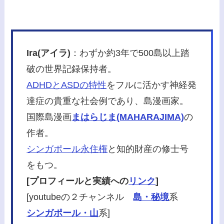
Ira(アイラ)
：わずか約3年で500島以上踏
破の世界記録保持者。
ADHDとASDの特性
をフルに活かす神経発
達症の貴重な社会例であり、島漫画家。
国際島漫画
まはらじま(MAHARAJIMA)
の
作者。
シンガポール永住権
と知的財産の修士号
をもつ。
[プロフィールと実績への
リンク
]
[youtubeの２チャンネル
島・秘境
系
シンガポール・山
系]