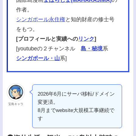
作者。
シンガポール永住権
と知的財産の修士号
をもつ。
[プロフィールと実績への
リンク
]
[youtubeの２チャンネル
島・秘境
系
シンガポール・山
系]
2026年6月にサーバ移転/ドメイン
変更済。
宝島キャラ
8月までwebsite大規模工事継続で
す