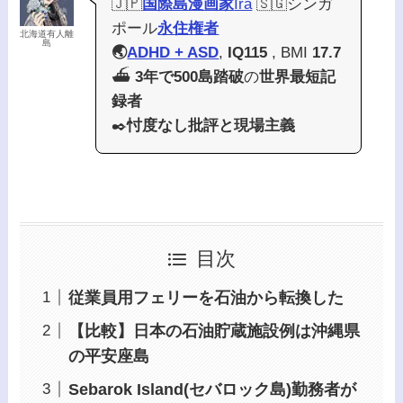
🇯🇵
国際島漫画家
Ira
🇸🇬シンガ
ポール
永住権者
北海道有人離
島
🌏
ADHD + ASD
,
IQ115
, BMI
17.7
⛴️
3年で500島踏破
の
世界最短記
録者
✒️
忖度なし批評と現場主義
目次
従業員用フェリーを石油から転換した
【比較】日本の石油貯蔵施設例は沖縄県
の平安座島
Sebarok Island(セバロック島)勤務者が