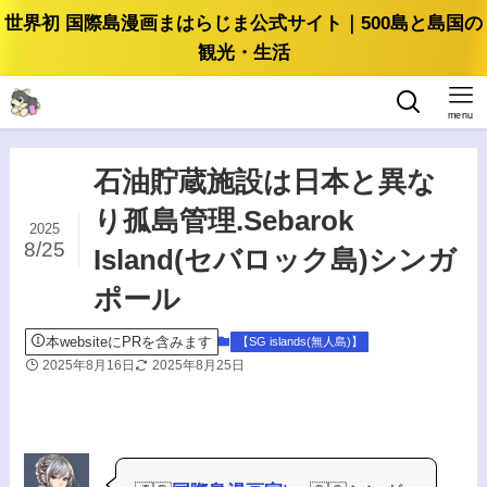
世界初 国際島漫画まはらじま公式サイト｜500島と島国の
観光・生活
menu
石油貯蔵施設は日本と異な
り孤島管理.Sebarok
2025
8/25
Island(セバロック島)シンガ
ポール
本websiteにPRを含みます
【SG islands(無人島)】
2025年8月16日
2025年8月25日