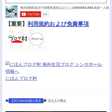
【重要】
利用規約および免責事項
にほんブログ村
【SG islands(無人島)】
立ち入り禁止