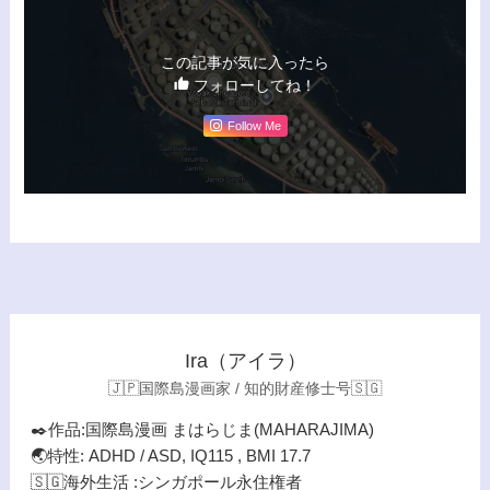
この記事が気に入ったら
フォローしてね！
Follow Me
Ira（アイラ）
🇯🇵国際島漫画家 / 知的財産修士号🇸🇬
✒️作品:国際島漫画 まはらじま(MAHARAJIMA)
🌏特性: ADHD / ASD, IQ115 , BMI 17.7
🇸🇬海外生活 :シンガポール永住権者