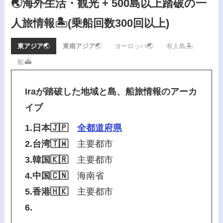
🌏海外生活・観光 + 500島以上踏破の一
人旅情報🏝️
(乗船回数300回以上)
東アジア
🌏
東南アジア
🌏
ヨーロッパ🌏
有人島🏝️
船⛴️
Iraが踏破した地域と島、船旅情報のアーカ
イブ
1.日本🇯🇵
全都道府県
2.台湾🇹🇼
主要都市
3.韓国🇰🇷
主要都市
4.中国🇨🇳
海南省
5.香港🇭🇰
主要都市
6.