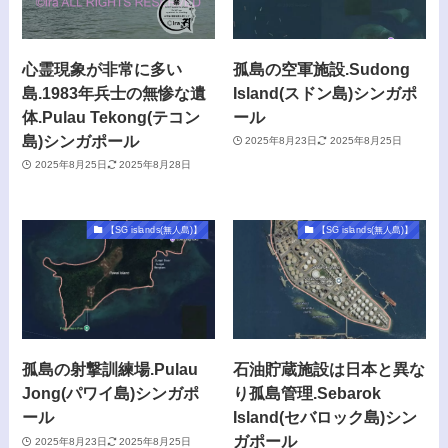
心霊現象が非常に多い
孤島の空軍施設.Sudong
島.1983年兵士の無惨な遺
Island(スドン島)シンガポ
体.Pulau Tekong(テコン
ール
島)シンガポール
2025年8月23日
2025年8月25日
2025年8月25日
2025年8月28日
【SG islands(無人島)】
【SG islands(無人島)】
孤島の射撃訓練場.Pulau
石油貯蔵施設は日本と異な
Jong(パワイ島)シンガポ
り孤島管理.Sebarok
ール
Island(セバロック島)シン
ガポール
2025年8月23日
2025年8月25日