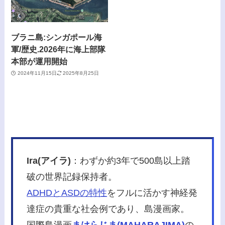
ブラニ島:シンガポール海
軍/歴史.2026年に海上部隊
本部が運用開始
2024年11月15日
2025年8月25日
Ira(アイラ)
：わずか約3年で500島以上踏
破の世界記録保持者。
ADHDとASDの特性
をフルに活かす神経発
達症の貴重な社会例であり、島漫画家。
国際島漫画
まはらじま(MAHARAJIMA)
の