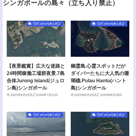
シンガポールの島々（立ち入り禁止）
【SG islands(無人島)】
【SG islands(無人島)】
【夜景鑑賞】広大な迷路と
幽霊島.心霊スポットだが
24時間稼働工場群夜景.7島
ダイバーたちに大人気の珊
合体Jurong Island(ジュロ
瑚礁.Pulau Hantu(ハント
ン島)シンガポール
島)シンガポール
2025年8月25日
2026年7月21日
2025年8月25日
2025年8月26日
【SG islands(無人島)】
【SG islands(無人島)】