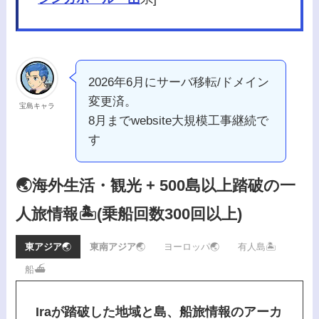
2026年6月にサーバ移転/ドメイン
変更済。
宝島キャラ
8月までwebsite大規模工事継続で
す
🌏海外生活・観光 + 500島以上踏破の一
人旅情報🏝️
(乗船回数300回以上)
東アジア
🌏
東南アジア
🌏
ヨーロッパ🌏
有人島🏝️
船⛴️
Iraが踏破した地域と島、船旅情報のアーカ