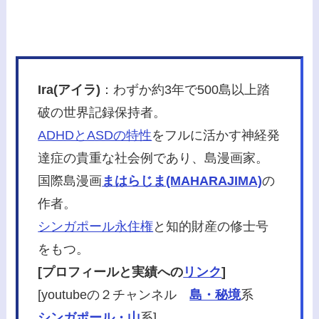
Ira(アイラ)
：わずか約3年で500島以上踏
破の世界記録保持者。
ADHDとASDの特性
をフルに活かす神経発
達症の貴重な社会例であり、島漫画家。
国際島漫画
まはらじま(MAHARAJIMA)
の
作者。
シンガポール永住権
と知的財産の修士号
をもつ。
[プロフィールと実績への
リンク
]
[youtubeの２チャンネル
島・秘境
系
シンガポール・山
系]