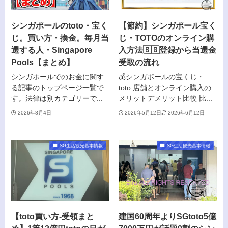
シンガポールのtoto・宝く
【節約】シンガポール宝く
じ。買い方・換金。毎月当
じ・TOTOのオンライン購
選する人・Singapore
入方法🇸🇬登録から当選金
Pools【まとめ】
受取の流れ
シンガポールでのお金に関す
💰シンガポールの宝くじ・
る記事のトップページ一覧で
toto:店舗とオンライン購入の
す。法律は別カテゴリーで...
メリットデメリット比較 比...
2026年8月4日
2026年5月12日
2026年6月12日
SG生活観光基本情報
SG生活観光基本情報
【toto買い方-受領まと
建国60周年よりSGtoto5億