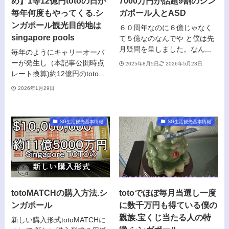
め】1等12億円totoの日が
7000万円が話題9割のシン
毎年何度もやってくる.シ
ガポール人とASD
ンガポール観光目的地は
６０周年なのに６億じゃなく
singapore pools
て５億なのなんでや と僕は先
月疑問を呈しました。なん...
毎年のようにキャリーオーバ
ーが発生し（本記事公開時点
2025年8月5日
2026年5月23日
レート換算)約12億円のtoto...
2026年1月29日
SG生活観光基本情報
SG生活観光基本情報
totoMATCHの購入方法.シ
totoでほぼ毎月当選し一度
ンガポール
に数千万円も得ている僕の
親族.宝くじ当たる人の特
新しい購入形式totoMATCHに