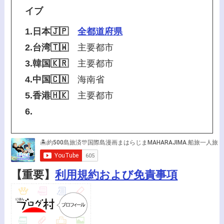
イブ
1.日本🇯🇵
全都道府県
2.台湾🇹🇼
主要都市
3.韓国🇰🇷
主要都市
4.中国🇨🇳
海南省
5.香港🇭🇰
主要都市
6.
【重要】
利用規約および免責事項