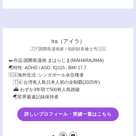
Ira（アイラ）
🇯🇵国際島漫画家 / 知的財産修士号🇸🇬
✒️作品:国際島漫画 まはらじま(MAHARAJIMA)
🌏特性: ADHD / ASD, IQ115 , BMI 17.7
🇸🇬海外生活 :シンガポール永住権者
🇹🇼 台湾有人島日本人初の全制覇(2025年)
⛴️ わずか3年弱で500有人島踏破
🌏世界最速記録保持者
詳しいプロフィール・実績一覧はこちら