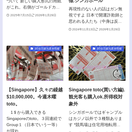
徴.シンガポール
ついて 新しい購入形式の用紙
がこれ。右側がゴールドカ...
再現性のない人の話はガン無
視ですよ 日本で開運詐欺師と
2025年7月15日
2026年1月29日
思われる人たち（中身は反...
2024年11月13日
2026年1月29日
SG生活観光基本情報
SG生活観光基本情報
【Singapore】久々の繰越
Singapore toto(買い方編).
$10,000,000。今週木曜
観光客も購入ok.所得税対
toto。
象外
1＄から購入できる
シンガポールではギャンブル
Singaporeのtoto。３回連続で
はカジノ以外で３種類ありま
Group１（日本でいう一等）
す *競馬場は住宅用地転用...
が現れ...