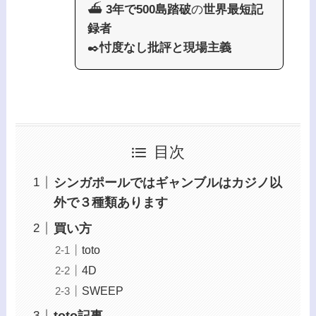
⛴️
3年で500島踏破
の
世界最短記
録者
✒️
忖度なし批評と現場主義
目次
シンガポールではギャンブルはカジノ以
外で３種類あります
買い方
toto
4D
SWEEP
toto記事