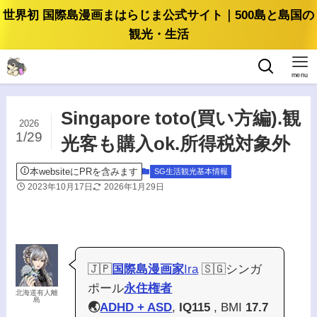
世界初 国際島漫画まはらじま公式サイト｜500島と島国の
観光・生活
menu
Singapore toto(買い方編).観
2026
1/29
光客も購入ok.所得税対象外
本websiteにPRを含みます
SG生活観光基本情報
2023年10月17日
2026年1月29日
🇯🇵
国際島漫画家
Ira
🇸🇬シンガ
ポール
永住権者
北海道有人離
島
🌏
ADHD + ASD
,
IQ115
, BMI
17.7