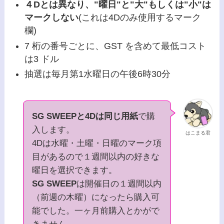
４Dとは異なり、"曜日"と"大"もしくは"小"は
マークしない
(これは4Dのみ使用するマーク
欄)
7 桁の番号ごとに、GST を含めて最低コスト
は3 ドル
抽選は毎月第1水曜日の午後6時30分
SG SWEEPと4Dは同じ用紙
で購
入します。
はこまる君
4Dは水曜・土曜・日曜のマーク項
目があるので１週間以内の好きな
曜日を選択できます。
SG SWEEP
は開催日の１週間以内
（前週の木曜）になったら購入可
能でした。一ヶ月前購入とかがで