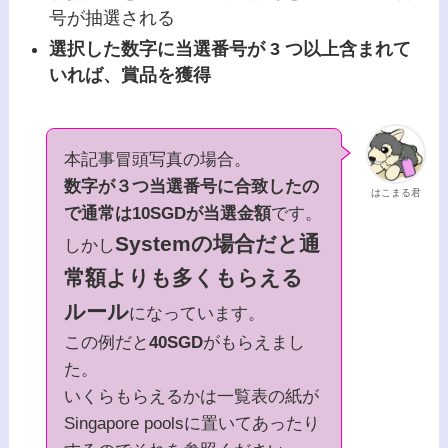
号が抽選される
選択した数字に当選番号が 3 つ以上含まれて
いれば、賞品を獲得
本記事冒頭写真の場合。
数字が３つ当選番号に合致したの
はこまる君
で通常は10SGDが当選金額
です。
Systemの場合だと通
しかし
常額よりも多くもらえる
ルール
になっています。
この例だと
40SGD
がもらえまし
た。
いくらもらえるかは一覧表の紙が
Singapore poolsに置いてあったり