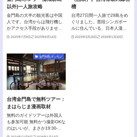
以外)一人旅攻略
槽
金門島の大半の観光客は中国
台湾27日間一人旅で29島をめ
人です。台湾からは飛行機し
ぐりました。普段シンガポー
かアクセス手段がありませ...
ルに住んでいる、日本人漫...
2025年7月8日
2025年8月14日
2025年3月28日
2026年1月30日
金門列島:キンモン
台湾金門島で無料ツアー：
まはらじま漫画取材
無料のガイドツアーは外国人
も参加可能 無料かつ撮影OKな
のはいいが、まさか19:30-...
2024年12月8日
2026年1月13日