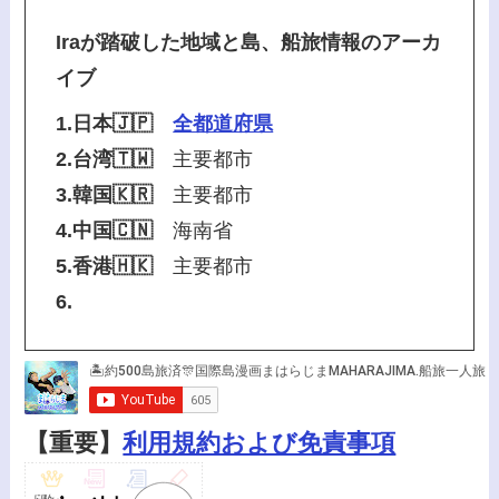
Iraが踏破した地域と島、船旅情報のアーカ
イブ
1.日本🇯🇵
全都道府県
2.台湾🇹🇼
主要都市
3.韓国🇰🇷
主要都市
4.中国🇨🇳
海南省
5.香港🇭🇰
主要都市
6.
【重要】
利用規約および免責事項