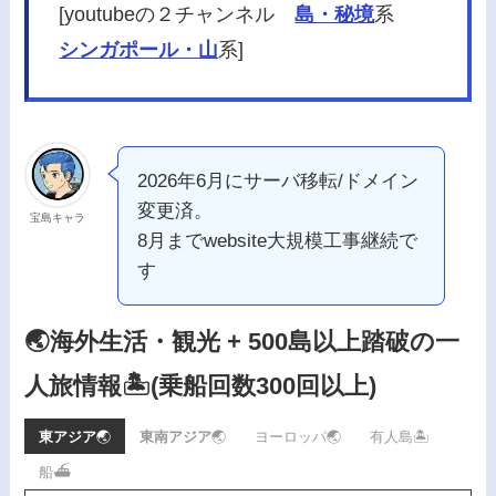
[youtubeの２チャンネル
島・秘境
系
シンガポール・山
系]
2026年6月にサーバ移転/ドメイン
変更済。
宝島キャラ
8月までwebsite大規模工事継続で
す
🌏海外生活・観光 + 500島以上踏破の一
人旅情報🏝️
(乗船回数300回以上)
東アジア
🌏
東南アジア
🌏
ヨーロッパ🌏
有人島🏝️
船⛴️