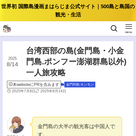
世界初 国際島漫画まはらじま公式サイト｜500島と島国の
観光・生活
menu
台湾西部の島(金門島・小金
2025
門島.ポンフー澎湖群島以外)
8/14
一人旅攻略
本websiteにPRを含みます
金門列島:キンモン
2025年7月8日
2025年8月14日
金門島の大半の観光客は中国人で
す。