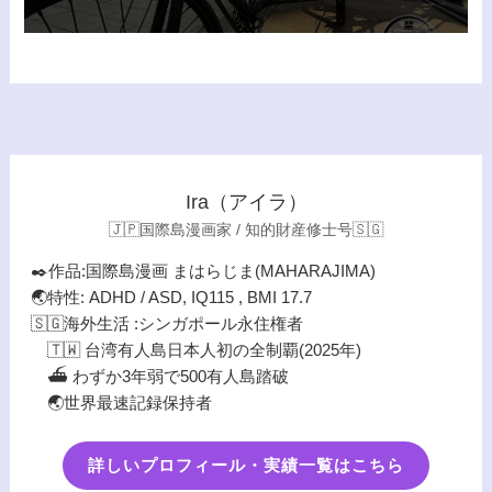
Ira（アイラ）
🇯🇵国際島漫画家 / 知的財産修士号🇸🇬
✒️作品:国際島漫画 まはらじま(MAHARAJIMA)
🌏特性: ADHD / ASD, IQ115 , BMI 17.7
🇸🇬海外生活 :シンガポール永住権者
🇹🇼 台湾有人島日本人初の全制覇(2025年)
⛴️ わずか3年弱で500有人島踏破
🌏世界最速記録保持者
詳しいプロフィール・実績一覧はこちら