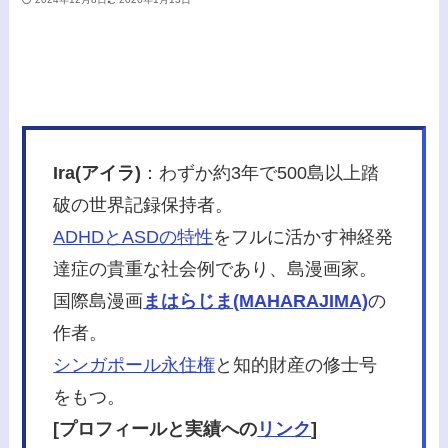
Ira(アイラ)
：わずか約3年で500島以上踏
破の世界記録保持者。
ADHDとASDの特性
をフルに活かす神経発
達症の貴重な社会例であり、島漫画家。
国際島漫画
まはらじま(MAHARAJIMA)
の
作者。
シンガポール永住権
と知的財産の修士号
をもつ。
[プロフィールと実績への
リンク
]