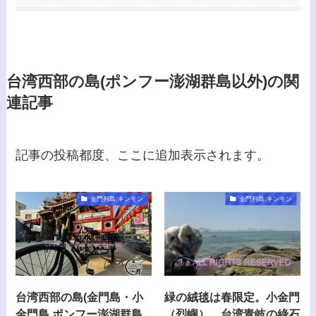
台湾西部の島(ポンフー澎湖群島以外)の関
連記事
記事の投稿都度、ここに追加表示されます。
金門列島:キンモン
金門列島:キンモン
台湾西部の島(金門島・小
緑の絨毯は春限定。小金門
金門島.ポンフー澎湖群島
（烈嶼）。台湾青岐の綠石