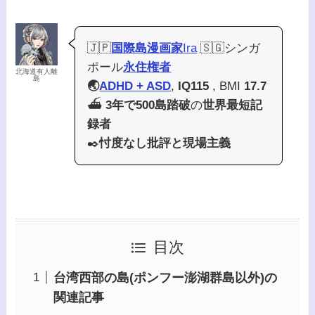
🇯🇵
国際島漫画家
Ira
🇸🇬シンガ
ポール
永住権者
北海道有人離
島
🌏
ADHD + ASD
,
IQ115
, BMI
17.7
⛴️
3年で500島踏破
の
世界最短記
録者
✒️
忖度なし批評と現場主義
目次
台湾西部の島(ポンフー澎湖群島以外)の
関連記事