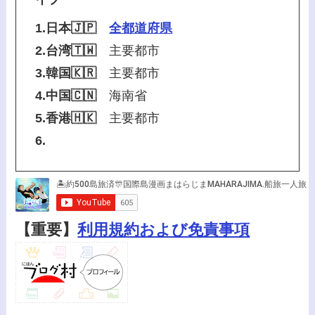
1.日本🇯🇵
全都道府県
2.台湾🇹🇼
主要都市
3.韓国🇰🇷
主要都市
4.中国🇨🇳
海南省
5.香港🇭🇰
主要都市
6.
【重要】
利用規約および免責事項