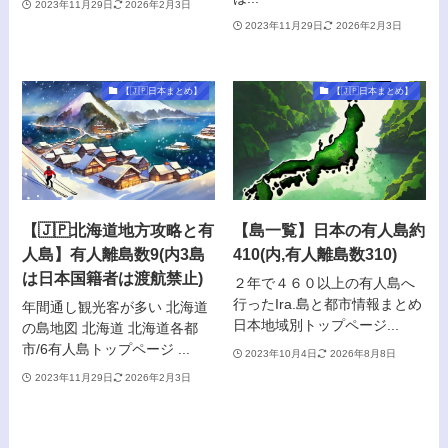
2023年11月29日
2026年2月3日
2023年11月29日
2026年2月3日
【🇯🇵日本まとめ】
【🇯🇵日本まとめ】
【🇯🇵北海道地方攻略と有
【島一覧】日本の有人島約
人島】有人離島数9(内3島
410(内,有人離島数310)
は日本国籍者は渡航禁止)
２年で４６０以上の有人島へ
行ったIra.島と都市情報まとめ
年間通し観光客が多い 北海道
日本地域別トップページ...
の島地図 北海道 北海道各都
市/6有人島トップページ ...
2023年10月4日
2026年8月8日
2023年11月29日
2026年2月3日