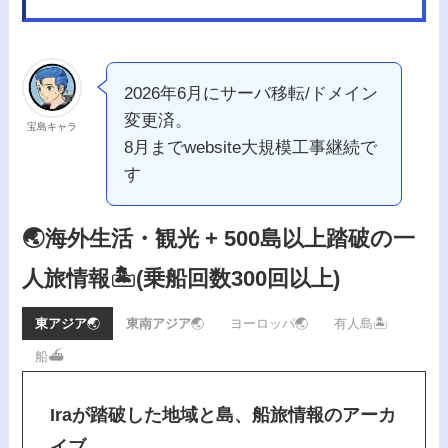
2026年6月にサーバ移転/ドメイン
変更済。
宝島キャラ
8月までwebsite大規模工事継続で
す
🌏海外生活・観光 + 500島以上踏破の一
人旅情報🏝️
(乗船回数300回以上)
東アジア
🌏
東南アジア
🌏
ヨーロッパ🌏
有人島🏝️
船⛴️
Iraが踏破した地域と島、船旅情報のアーカ
イブ