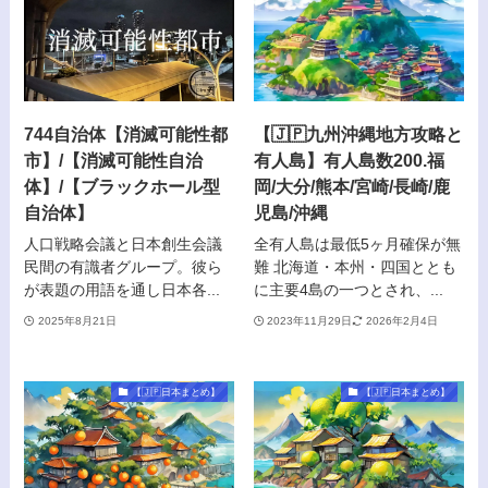
744自治体【消滅可能性都
【🇯🇵九州沖縄地方攻略と
市】/【消滅可能性自治
有人島】有人島数200.福
体】/【ブラックホール型
岡/大分/熊本/宮崎/長崎/鹿
自治体】
児島/沖縄
人口戦略会議と日本創生会議
全有人島は最低5ヶ月確保が無
民間の有識者グループ。彼ら
難 北海道・本州・四国ととも
が表題の用語を通し日本各...
に主要4島の一つとされ、...
2025年8月21日
2023年11月29日
2026年2月4日
【🇯🇵日本まとめ】
【🇯🇵日本まとめ】