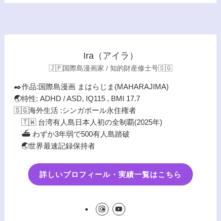
Ira（アイラ）
🇯🇵国際島漫画家 / 知的財産修士号🇸🇬
✒️作品:国際島漫画 まはらじま(MAHARAJIMA)
🌏特性: ADHD / ASD, IQ115 , BMI 17.7
🇸🇬海外生活 :シンガポール永住権者
🇹🇼 台湾有人島日本人初の全制覇(2025年)
⛴️ わずか3年弱で500有人島踏破
🌏世界最速記録保持者
詳しいプロフィール・実績一覧はこちら