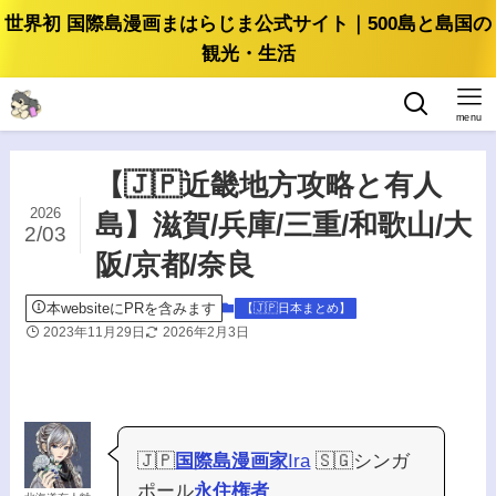
世界初 国際島漫画まはらじま公式サイト｜500島と島国の
観光・生活
menu
【🇯🇵近畿地方攻略と有人
2026
島】滋賀/兵庫/三重/和歌山/大
2/03
阪/京都/奈良
本websiteにPRを含みます
【🇯🇵日本まとめ】
2023年11月29日
2026年2月3日
🇯🇵
国際島漫画家
Ira
🇸🇬シンガ
ポール
永住権者