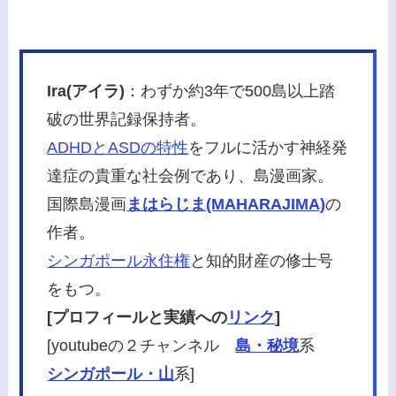
Ira(アイラ)
：わずか約3年で500島以上踏
破の世界記録保持者。
ADHDとASDの特性
をフルに活かす神経発
達症の貴重な社会例であり、島漫画家。
国際島漫画
まはらじま(MAHARAJIMA)
の
作者。
シンガポール永住権
と知的財産の修士号
をもつ。
[プロフィールと実績への
リンク
]
[youtubeの２チャンネル
島・秘境
系
シンガポール・山
系]