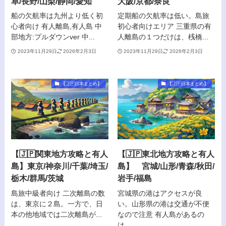
阜/長野/山梨/静岡/愛知
大阪/京都/奈良
船の欠航率は九州より低く初
定期船の欠航率は低い。島旅
心者向け 有人離島,有人島 中
初心者向けエリア 三重県の有
部地方:プルダウンver 中...
人離島の１つだけは、桟橋...
2023年11月29日
2026年2月3日
2023年11月29日
2026年2月3日
【🇯🇵日本まとめ】
【🇯🇵日本まとめ】
【🇯🇵関東地方攻略と有人
【🇯🇵東北地方攻略と有人
島】東京/神奈川/千葉/埼玉/
島】 宮城/山形/青森/秋田/
栃木/群馬/茨城
岩手/福島
島旅中級者向け 二次離島の数
宮城県の港はアクセスが良
は、東京に２島。一方で、日
い。山形県の港は交通が不便
本の他地域では二次離島が...
なので注意 有人島があるの
は...