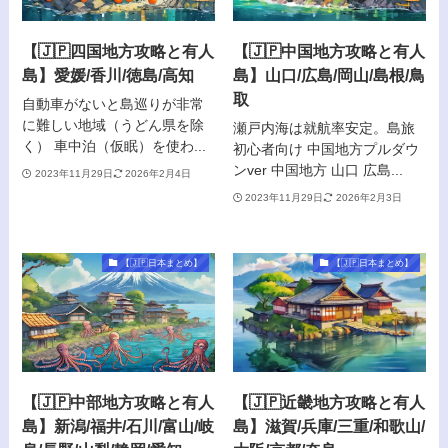
【🇯🇵四国地方攻略と有人
【🇯🇵中国地方攻略と有人
島】愛媛/香川/徳島/高知
島】山口/広島/岡山/島根/鳥
取
自動車がないと島巡りが非常
に難しい地域（うどん県を除
瀬戸内海は就航率安定。島旅
く） 車中泊（仮眠）を使わ...
初心者向け 中国地方プルダウ
ンver 中国地方 山口 広島...
2023年11月29日
2026年2月4日
2023年11月29日
2026年2月3日
【🇯🇵日本まとめ】
【🇯🇵日本まとめ】
【🇯🇵中部地方攻略と有人
【🇯🇵近畿地方攻略と有人
島】新潟/福井/石川/富山/岐
島】滋賀/兵庫/三重/和歌山/