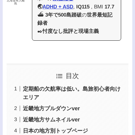
北海道有人離
島
🌏
ADHD + ASD
,
IQ115
, BMI
17.7
⛴️
3年で500島踏破
の
世界最短記
録者
✒️
忖度なし批評と現場主義
目次
定期船の欠航率は低い。島旅初心者向け
エリア
近畿地方プルダウンver
近畿地方サムネイルver
日本の地方別トップページ