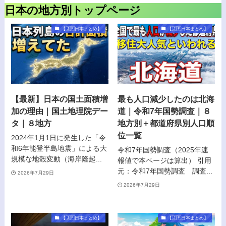
日本の地方別トップページ
【🇯🇵日本まとめ】
【🇯🇵日本まとめ】
【最新】日本の国土面積増
最も人口減少したのは北海
加の理由｜国土地理院デー
道｜令和7年国勢調査｜８
タ｜８地方
地方別＋都道府県別人口順
位一覧
2024年1月1日に発生した「令
和6年能登半島地震」による大
令和7年国勢調査（2025年速
規模な地殻変動（海岸隆起...
報値で本ページは算出） 引用
元：令和7年国勢調査 調査...
2026年7月29日
2026年7月29日
【🇯🇵日本まとめ】
【🇯🇵日本まとめ】