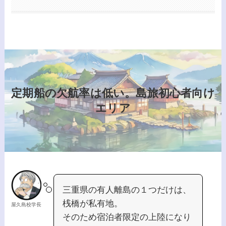
定期船の欠航率は低い。島旅初心者向け
エリア
三重県の有人離島の１つだけは、
桟橋が私有地。
屋久島校学長
そのため宿泊者限定の上陸になり